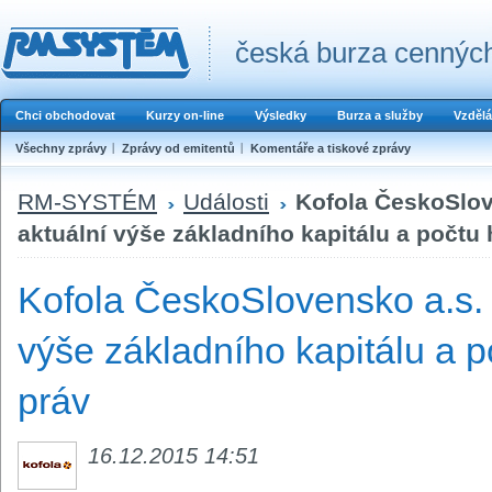
česká burza cenných
Chci obchodovat
Kurzy on-line
Výsledky
Burza a služby
Vzdělá
Všechny zprávy
Zprávy od emitentů
Komentáře a tiskové zprávy
RM-SYSTÉM
Události
Kofola ČeskoSlov
aktuální výše základního kapitálu a počtu
Kofola ČeskoSlovensko a.s. 
výše základního kapitálu a 
práv
16.12.2015 14:51