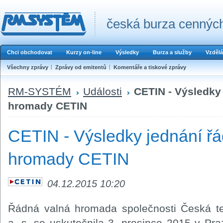
česká burza cenných
Chci obchodovat
Kurzy on-line
Výsledky
Burza a služby
Vzdělá
Všechny zprávy
Zprávy od emitentů
Komentáře a tiskové zprávy
RM-SYSTÉM
Události
CETIN - Výsledky
hromady CETIN
CETIN - Výsledky jednání ř
hromady CETIN
04.12.2015 10:20
Řádná valná hromada společnosti Česká tel
a. s. se uskutečnila 3. prosince 2015 v Praze