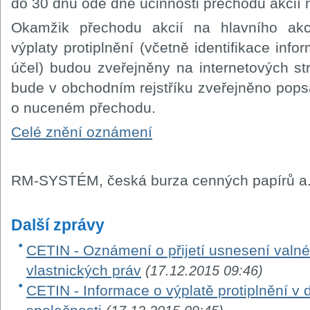
do 30 dnů ode dne účinnosti přechodu akcií 
Okamžik přechodu akcií na hlavního akc
výplaty protiplnění (včetně identifikace info
účel) budou zveřejněny na internetových st
bude v obchodním rejstříku zveřejněno pop
o nuceném přechodu.
Celé znění oznámení
RM-SYSTÉM, česká burza cenných papírů a.
Další zprávy
CETIN - Oznámení o přijetí usnesení valn
vlastnických práv
(17.12.2015 09:46)
CETIN - Informace o výplatě protiplnění v