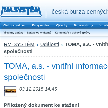
česká burza cenných
Chci obchodovat
Kurzy on-line
Výsledky
Burza a služby
Vzdělá
Všechny zprávy
Zprávy od emitentů
Komentáře a tiskové zprávy
RM-SYSTÉM
Události
TOMA, a.s. - vnit
společnosti
TOMA, a.s. - vnitřní informa
společnosti
03.12.2015 14:45
Přiložený dokument ke stažení