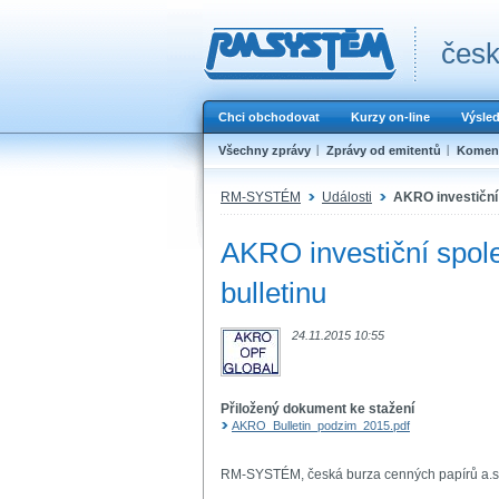
česk
Chci obchodovat
Kurzy on-line
Výsle
Všechny zprávy
Zprávy od emitentů
Koment
RM-SYSTÉM
Události
AKRO investiční 
AKRO investiční spol
bulletinu
24.11.2015 10:55
Přiložený dokument ke stažení
AKRO_Bulletin_podzim_2015.pdf
RM-SYSTÉM, česká burza cenných papírů a.s