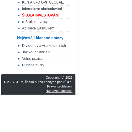
Kurz AKRO OPF GLOBAL.
Internetové obchodování
ŠKOLA INVESTOVÁNÍ
e-Broker – vstup
Aplikace EasyClient
Nejčastěji kladené dotazy
Dividendy a vše kolem nich
Jak koupit akcie?
Volné pozice
Historie burzy
Copyright (c) 2023
RM-SYSTÉM, česká burza cenných papírů a.s.
Právní prohlášení
Nastavení cookies