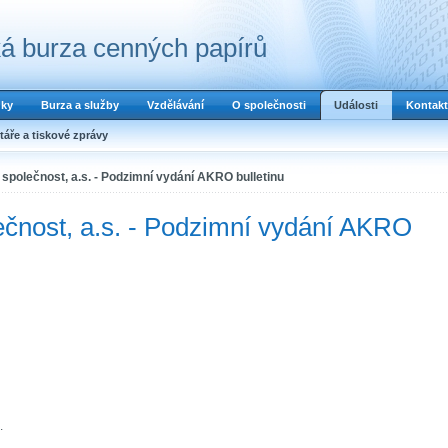
á burza cenných papírů
dky
Burza a služby
Vzdělávání
O společnosti
Události
Kontakt
áře a tiskové zprávy
společnost, a.s. - Podzimní vydání AKRO bulletinu
ečnost, a.s. - Podzimní vydání AKRO
.