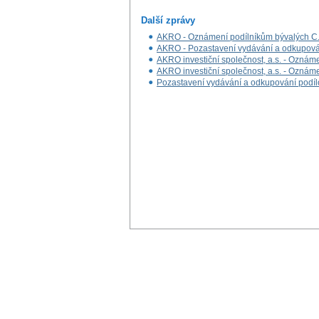
Další zprávy
AKRO - Oznámení podílníkům bývalých C. 
AKRO - Pozastavení vydávání a odkupován
AKRO investiční společnost, a.s. - Oznám
AKRO investiční společnost, a.s. - Oznám
Pozastavení vydávání a odkupování podíl