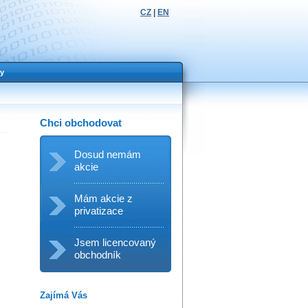
CZ
|
EN
y
Chci obchodovat
Dosud nemám
akcie
Mám akcie z
privatizace
Jsem licencovaný
obchodník
Zajímá Vás