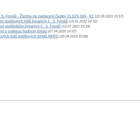
S. Fondů - Žaloba na zaplacení částky 31.629.384,- Kč
(22.09.2023 15:57)
í podílových listů bývalých C. S. Fondů
(19.01.2022 14:32)
ení podílníkům bývalých C. S. Fondů
(12.07.2021 15:19)
ení o poklesu hodnoty fondu
(07.04.2020 14:57)
ových listů podílových fondů AKRO
(25.09.2019 10:08)