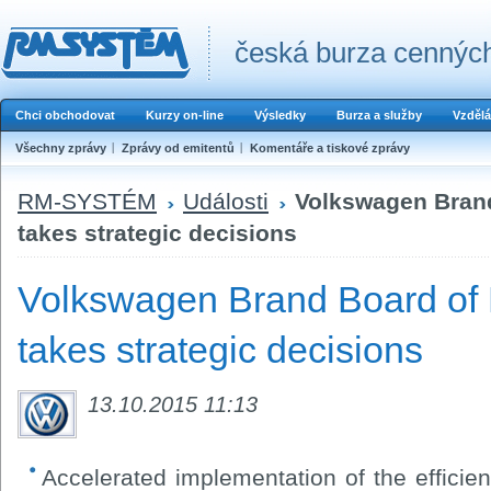
česká burza cenných
Chci obchodovat
Kurzy on-line
Výsledky
Burza a služby
Vzdělá
Všechny zprávy
Zprávy od emitentů
Komentáře a tiskové zprávy
RM-SYSTÉM
Události
Volkswagen Bran
takes strategic decisions
Volkswagen Brand Board o
takes strategic decisions
13.10.2015 11:13
Accelerated implementation of the efficie