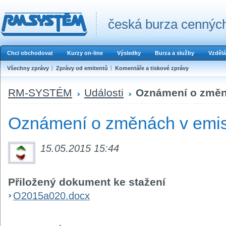
česká burza cenných
Chci obchodovat
Kurzy on-line
Výsledky
Burza a služby
Vzdělá
Všechny zprávy
Zprávy od emitentů
Komentáře a tiskové zprávy
RM-SYSTÉM
Události
Oznámení o změná
Oznámení o změnách v emis
15.05.2015 15:44
Přiložený dokument ke stažení
O2015a020.docx