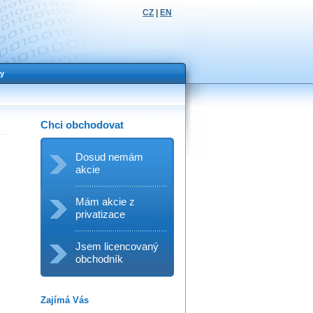
CZ
|
EN
y
Chci obchodovat
Dosud nemám
akcie
Mám akcie z
privatizace
Jsem licencovaný
obchodník
Zajímá Vás