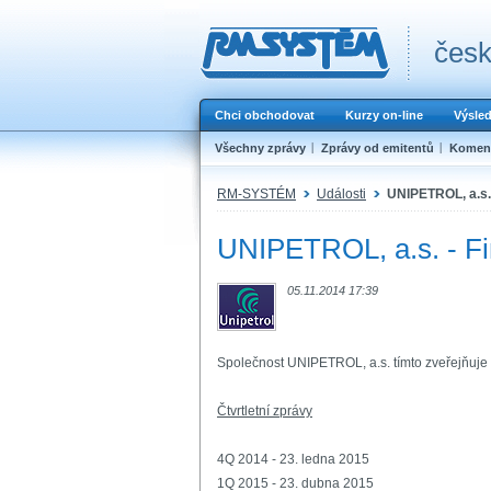
česk
Chci obchodovat
Kurzy on-line
Výsle
Všechny zprávy
Zprávy od emitentů
Koment
RM-SYSTÉM
Události
UNIPETROL, a.s. 
UNIPETROL, a.s. - Fi
05.11.2014 17:39
Společnost UNIPETROL, a.s. tímto zveřejňuje 
Čtvrtletní zprávy
4Q 2014 - 23. ledna 2015
1Q 2015 - 23. dubna 2015