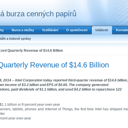
á burza cenných papírů
dky
Burza a služby
Vzdělávání
O společnosti
Události
Kontakt
áře a tiskové zprávy
cord Quarterly Revenue of $14.6 Billion
Quarterly Revenue of $14.6 Billion
2014 -- Intel Corporation today reported third-quarter revenue of $14.6 billion,
, net income of $3.3 billion and EPS of $0.66. The company generated
tions, paid dividends of $1.1 billion, and used $4.2 billion to repurchase 122
$1.1 billion or 8 percent year-over-year
ervers, tablets, phones and Internet of Things, the first time Intel has shipped m
rter
ercent year-over-year