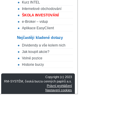
Kurz INTEL
Internetové obchodování
ŠKOLA INVESTOVÁNÍ
e-Broker – vstup
Aplikace EasyClient
Nejčastěji kladené dotazy
Dividendy a vše kolem nich
Jak koupit akcie?
Volné pozice
Historie burzy
Copyright (c) 2023
RM-SYSTÉM, česká burza cenných papírů a.s.
Právní prohlášení
Nastavení cookies