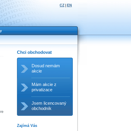
CZ
|
EN
y
Chci obchodovat
Dosud nemám
akcie
Mám akcie z
privatizace
Jsem licencovaný
obchodník
ore
Zajímá Vás