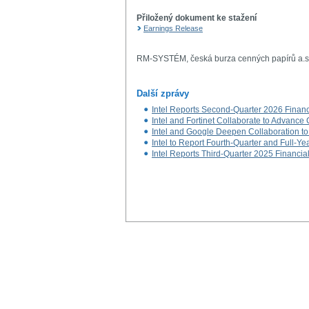
Přiložený dokument ke stažení
Earnings Release
RM-SYSTÉM, česká burza cenných papírů a.s
Další zprávy
Intel Reports Second-Quarter 2026 Financ
Intel and Fortinet Collaborate to Advance
Intel and Google Deepen Collaboration t
Intel to Report Fourth-Quarter and Full-Ye
Intel Reports Third-Quarter 2025 Financia