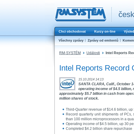
česk
Chci obchodovat
Kurzy on-line
Výsle
Všechny zprávy
Zprávy od emitentů
Koment
RM-SYSTÉM
Události
Intel Reports Re
Intel Reports Record 
15.10.2014 14:13
SANTA CLARA, Calif., October 14, 
operating income of $4.5 billion
approximately $5.7 billion in cash from opera
million shares of stock.
Third-Quarter revenue of $14.6 billion, up 
Record quarterly unit shipments of PCs, s
than 100 million microprocessors in a qua
Operating income of $4.5 billion, up 30 p
Completed $4.2 billion share repurchase