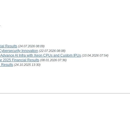
.
ial Results
(24.07.2026 08:09)
 Cybersecurity Innovation
(22.07.2026 08:08)
o Advance AI Infra with Xeon CPUs and Custom IPUs
(10.04.2026 07:54)
ar 2025 Financial Results
(08.01.2026 07:36)
l Results
(24.10.2025 13:30)