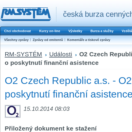
česká burza cenných
Chci obchodovat
Kurzy on-line
Výsledky
Burza a služby
Vzdělá
Všechny zprávy
Zprávy od emitentů
Komentáře a tiskové zprávy
RM-SYSTÉM
Události
O2 Czech Republic
o poskytnutí finanční asistence
O2 Czech Republic a.s. - O2
poskytnutí finanční asistenc
15.10.2014 08:03
Přiložený dokument ke stažení