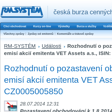
česká burza cenných
Chci obchodovat
Kurzy on-line
Výsledky
Burza a služby
Vzdělá
Všechny zprávy
Zprávy od emitentů
Komentáře a tiskové zprávy
RM-SYSTÉM
Události
Rozhodnutí o poz
emisí akcií emitenta VET Assets a.s., ISI
Rozhodnutí o pozastavení o
emisí akcií emitenta VET Asse
CZ0005005850
28.07.2014 12:31
Pozastavení obchodování k 1.8.201