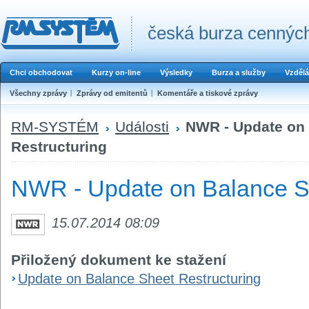
česká burza cenných
Chci obchodovat
Kurzy on-line
Výsledky
Burza a služby
Vzdělá
Všechny zprávy
Zprávy od emitentů
Komentáře a tiskové zprávy
RM-SYSTÉM
Události
NWR - Update on
Restructuring
NWR - Update on Balance Sh
15.07.2014 08:09
Přiložený dokument ke stažení
Update on Balance Sheet Restructuring