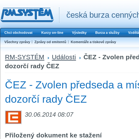
česká burza cenných
Chci obchodovat
Kurzy on-line
Výsledky
Burza a služby
Vzdělá
Všechny zprávy
Zprávy od emitentů
Komentáře a tiskové zprávy
RM-SYSTÉM
Události
ČEZ - Zvolen pře
dozorčí rady ČEZ
ČEZ - Zvolen předseda a mí
dozorčí rady ČEZ
30.06.2014 08:07
Přiložený dokument ke stažení