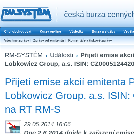
česká burza cenných
Chci obchodovat
Kurzy on-line
Výsledky
Burza a služby
Vzdělá
Všechny zprávy
Zprávy od emitentů
Komentáře a tiskové zprávy
RM-SYSTÉM
Události
Přijetí emise akc
Lobkowicz Group, a.s. ISIN: CZ000512442
Přijetí emise akcií emitenta 
Lobkowicz Group, a.s. ISIN
na RT RM-S
29.05.2014 16:06
Dne 2.6.2014 dojde k zařazení emis