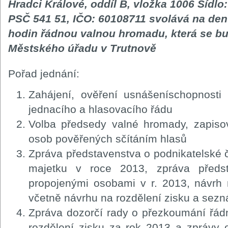
Hradci Králové, oddíl B, vložka 1006 Sídlo
PSČ 541 51, IČO: 60108711 svolává na den 
hodin řádnou valnou hromadu, která se bu
Městského úřadu v Trutnově
Pořad jednání:
Zahájení, ověření usnášeníschopnosti
jednacího a hlasovacího řádu
Volba předsedy valné hromady, zapisov
osob pověřených sčítáním hlasů
Zpráva představenstva o podnikatelské č
majetku v roce 2013, zpráva předs
propojenými osobami v r. 2013, návrh 
včetně návrhu na rozdělení zisku a sezn
Zpráva dozorčí rady o přezkoumání řádn
rozdělení zisku za rok 2013 a zprávy 