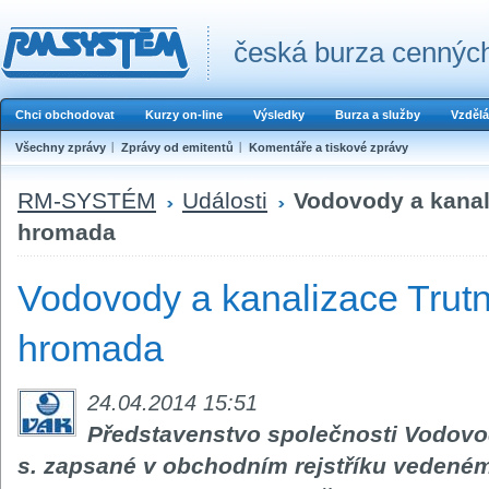
česká burza cenných
Chci obchodovat
Kurzy on-line
Výsledky
Burza a služby
Vzdělá
Všechny zprávy
Zprávy od emitentů
Komentáře a tiskové zprávy
RM-SYSTÉM
Události
Vodovody a kanali
hromada
Vodovody a kanalizace Trutno
hromada
24.04.2014 15:51
Představenstvo společnosti Vodovod
s. zapsané v obchodním rejstříku veden