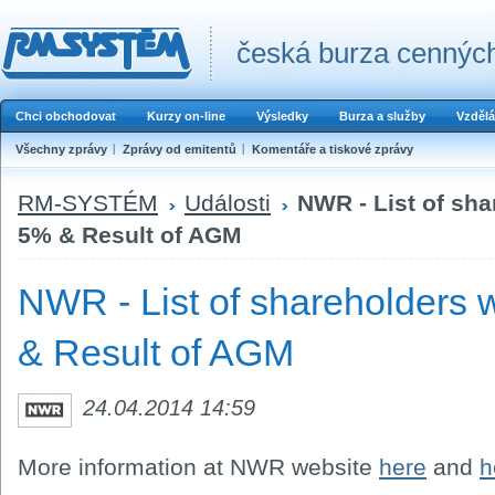
česká burza cenných
Chci obchodovat
Kurzy on-line
Výsledky
Burza a služby
Vzdělá
Všechny zprávy
Zprávy od emitentů
Komentáře a tiskové zprávy
RM-SYSTÉM
Události
NWR - List of sh
5% & Result of AGM
NWR - List of shareholders 
& Result of AGM
24.04.2014 14:59
More information at NWR website
here
and
h