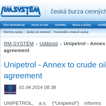
česká burza cenných
Chci obchodovat
Kurzy on-line
Výsledky
Burza a služby
Vzdělá
Všechny zprávy
Zprávy od emitentů
Komentáře a tiskové zprávy
RM-SYSTÉM
Události
Unipetrol - Annex
agreement
Unipetrol - Annex to crude oi
agreement
01.04.2014 08:38
UNIPETROL, a.s. ("Unipetrol") infor