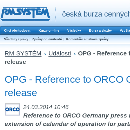
česká burza cenných
Chci obchodovat
Kurzy on-line
Výsledky
Burza a služby
Vzdělá
Všechny zprávy
Zprávy od emitentů
Komentáře a tiskové zprávy
RM-SYSTÉM
Události
OPG - Reference
release
OPG - Reference to ORCO 
release
24.03.2014 10:46
Reference to ORCO Germany press r
extension of calendar of operation for par