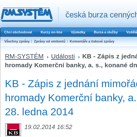
česká burza cenných
Chci obchodovat
Kurzy on-line
Výsledky
Burza a služby
Vzdělá
Všechny zprávy
Zprávy od emitentů
Komentáře a tiskové zprávy
RM-SYSTÉM
Události
KB - Zápis z jed
hromady Komerční banky, a. s., konané dn
KB - Zápis z jednání mimořá
hromady Komerční banky, a.
28. ledna 2014
19.02.2014 16:52