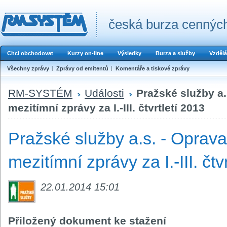
česká burza cenných
Chci obchodovat
Kurzy on-line
Výsledky
Burza a služby
Vzdělá
Všechny zprávy
Zprávy od emitentů
Komentáře a tiskové zprávy
RM-SYSTÉM
Události
Pražské služby a.
mezitímní zprávy za I.-III. čtvrtletí 2013
Pražské služby a.s. - Oprava
mezitímní zprávy za I.-III. čtv
22.01.2014 15:01
Přiložený dokument ke stažení