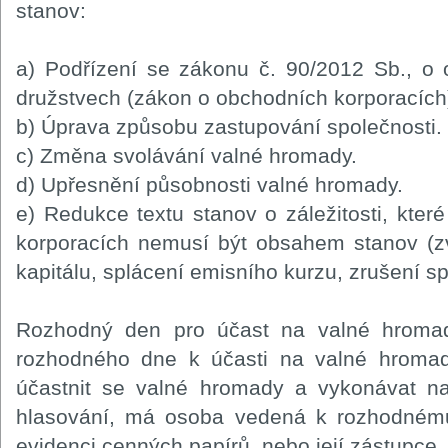
stanov:
a) Podřízení se zákonu č. 90/2012 Sb., o
družstvech (zákon o obchodních korporacích)
b) Úprava způsobu zastupování společnosti.
c) Změna svolávání valné hromady.
d) Upřesnění působnosti valné hromady.
e) Redukce textu stanov o záležitosti, kte
korporacích nemusí být obsahem stanov (zv
kapitálu, splácení emisního kurzu, zrušení sp
Rozhodný den pro účast na valné hroma
rozhodného dne k účasti na valné hroma
účastnit se valné hromady a vykonávat na
hlasování, má osoba vedená k rozhodném
evidenci cenných papírů, nebo její zástupce.