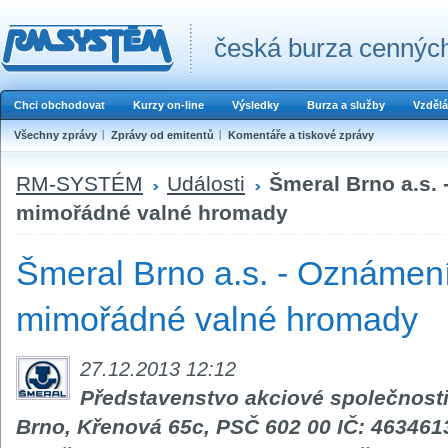
česká burza cenných
Chci obchodovat
Kurzy on-line
Výsledky
Burza a služby
Vzdělá
Všechny zprávy
Zprávy od emitentů
Komentáře a tiskové zprávy
RM-SYSTÉM
Události
Šmeral Brno a.s.
mimořádné valné hromady
Šmeral Brno a.s. - Oznámení
mimořádné valné hromady
27.12.2013 12:12
Představenstvo akciové společnosti 
Brno, Křenová 65c, PSČ 602 00 IČ: 46346