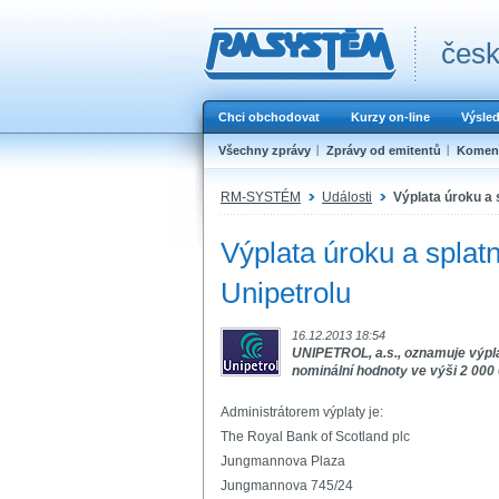
česk
Chci obchodovat
Kurzy on-line
Výsle
Všechny zprávy
Zprávy od emitentů
Koment
RM-SYSTÉM
Události
Výplata úroku a 
Výplata úroku a splat
Unipetrolu
16.12.2013 18:54
UNIPETROL, a.s., oznamuje výpla
nominální hodnoty ve výši 2 000
Administrátorem výplaty je:
The Royal Bank of Scotland plc
Jungmannova Plaza
Jungmannova 745/24