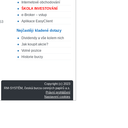
Internetové obchodování
ŠKOLA INVESTOVÁNÍ
e-Broker – vstup
Aplikace EasyClient
,53
Nejčastěji kladené dotazy
Dividendy a vše kolem nich
Jak koupit akcie?
Volné pozice
Historie burzy
Copyright (c) 2023
RM-SYSTÉM, česká burza cenných papírů a.s.
Právní prohlášení
Nastavení cookies