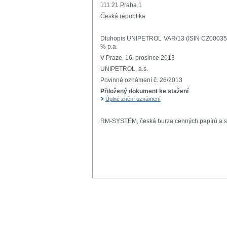
111 21 Praha 1
Česká republika
Dluhopis UNIPETROL VAR/13 (ISIN CZ00035010
% p.a.
V Praze, 16. prosince 2013
UNIPETROL, a.s.
Povinné oznámení č. 26/2013
Přiložený dokument ke stažení
Úplné znění oznámení
RM-SYSTÉM, česká burza cenných papírů a.s