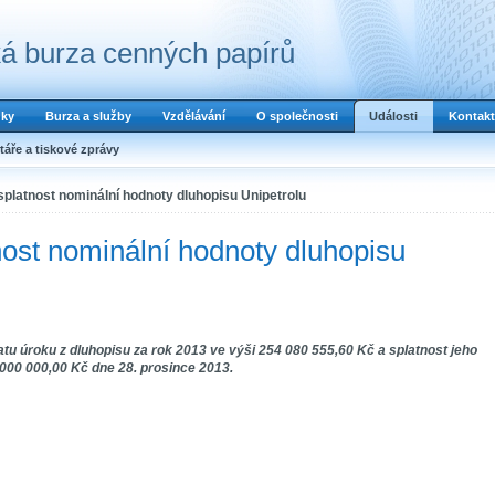
á burza cenných papírů
dky
Burza a služby
Vzdělávání
O společnosti
Události
Kontakt
áře a tiskové zprávy
splatnost nominální hodnoty dluhopisu Unipetrolu
nost nominální hodnoty dluhopisu
tu úroku z dluhopisu za rok 2013 ve výši 254 080 555,60 Kč a splatnost jeho
 000 000,00 Kč dne 28. prosince 2013.