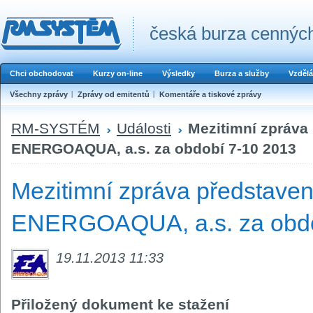
česká burza cenných
Chci obchodovat
Kurzy on-line
Výsledky
Burza a služby
Vzdělá
Všechny zprávy
Zprávy od emitentů
Komentáře a tiskové zprávy
RM-SYSTÉM
Události
Mezitimní zpráva
ENERGOAQUA, a.s. za období 7-10 2013
Mezitimní zpráva představen
ENERGOAQUA, a.s. za obdo
19.11.2013 11:33
Přiložený dokument ke stažení