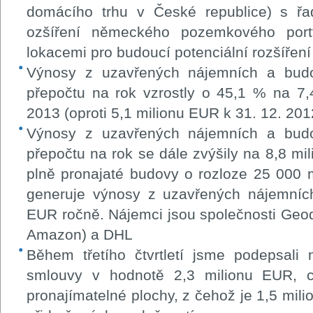
domácího trhu v České republice) s řad
ozšíření německého pozemkového portf
lokacemi pro budoucí potenciální rozšíření
Výnosy z uzavřených nájemních a bud
přepočtu na rok vzrostly o 45,1 % na 7,
2013 (oproti 5,1 milionu EUR k 31. 12. 201
Výnosy z uzavřených nájemních a bud
přepočtu na rok se dále zvýšily na 8,8 m
plně pronajaté budovy o rozloze 25 000
generuje výnosy z uzavřených nájemních
EUR ročně. Nájemci jsou společnosti Geodi
Amazon) a DHL
Během třetího čtvrtletí jsme podepsali
smlouvy v hodnotě 2,3 milionu EUR, 
pronajímatelné plochy, z čehož je 1,5 mi