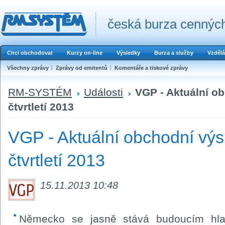
česká burza cenných
Chci obchodovat
Kurzy on-line
Výsledky
Burza a služby
Vzdělá
Všechny zprávy
Zprávy od emitentů
Komentáře a tiskové zprávy
RM-SYSTÉM
Události
VGP - Aktuální ob
čtvrtletí 2013
VGP - Aktuální obchodní výsl
čtvrtletí 2013
15.11.2013 10:48
Německo se jasně stává budoucím hla