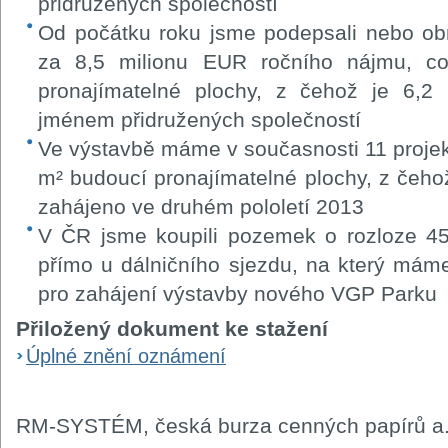
přidružených společností
Od počátku roku jsme podepsali nebo ob
za 8,5 milionu EUR ročního nájmu, c
pronajímatelné plochy, z čehož je 6,
jménem přidružených společností
Ve výstavbě máme v současnosti 11 projekt
m² budoucí pronajímatelné plochy, z čehož
zahájeno ve druhém pololetí 2013
V ČR jsme koupili pozemek o rozloze 4
přímo u dálničního sjezdu, na který mám
pro zahájení výstavby nového VGP Parku
Přiložený dokument ke stažení
Úplné znění oznámení
RM-SYSTÉM, česká burza cenných papírů a.