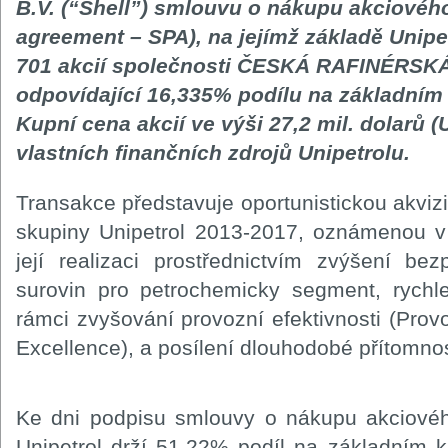
B.V. (“Shell”) smlouvu o nákupu akciovéh
agreement – SPA), na jejímž základě Unipe
701 akcií společnosti ČESKÁ RAFINÉRSKÁ, 
odpovídající 16,335% podílu na základním 
Kupní cena akcií ve výši 27,2 mil. dolarů 
vlastních finančních zdrojů Unipetrolu.
Transakce představuje oportunistickou akvizic
skupiny Unipetrol 2013-2017, oznámenou v
její realizaci prostřednictvím zvýšení be
surovin pro petrochemicky segment, rychle
rámci zvyšování provozní efektivnosti (Prov
Excellence), a posílení dlouhodobé přítomno
Ke dni podpisu smlouvy o nákupu akciového
Unipetrol drží 51,22% podíl na základním k