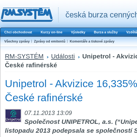
česká burza cenných
Chci obchodovat
Kurzy on-line
Výsledky
Burza a služby
Vzdělá
Všechny zprávy
Zprávy od emitentů
Komentáře a tiskové zprávy
RM-SYSTÉM
Události
Unipetrol - Akviz
České rafinérské
Unipetrol - Akvizice 16,335%
České rafinérské
07.11.2013 13:09
Společnost UNIPETROL, a.s. (“Unipet
listopadu 2013 podepsala se společností 