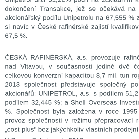
dokončení Transakce, jež se očekává na 
akcionářský podílu Unipetrolu na 67,555 % z
si navíc v České rafinérské zajistí kvalifiko
67,5 %.
ČESKÁ RAFINÉRSKÁ, a.s. provozuje rafinér
nad Vltavou, v současnosti jediné dvě če
celkovou konverzní kapacitou 8,7 mil. tun rop
2013 společnost představuje společný podn
akcionářů: UNIPETROL, a.s. s podílem 51,22
podílem 32,445 %; a Shell Overseas Invest
%. Společnost byla založena v roce 1995
provoz společnosti v režimu přepracovací ra
„cost-plus" bez jakýchkoliv vlastních prodejníc