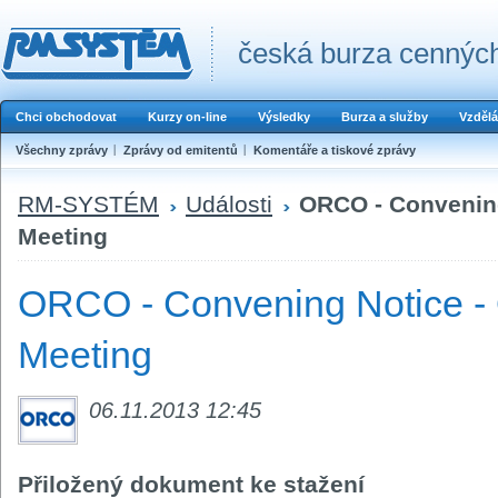
česká burza cenných
Chci obchodovat
Kurzy on-line
Výsledky
Burza a služby
Vzdělá
Všechny zprávy
Zprávy od emitentů
Komentáře a tiskové zprávy
RM-SYSTÉM
Události
ORCO - Convening
Meeting
ORCO - Convening Notice - 
Meeting
06.11.2013 12:45
Přiložený dokument ke stažení