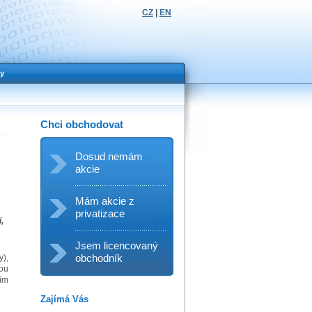
CZ
|
EN
y
Chci obchodovat
Dosud nemám
akcie
Mám akcie z
privatizace
,
Jsem licencovaný
obchodník
y),
bou
jím
Zajímá Vás