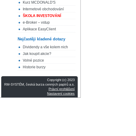
Kurz MCDONALD'S
Internetové obchodování
ŠKOLA INVESTOVÁNÍ
e-Broker – vstup
Aplikace EasyClient
Nejčastěji kladené dotazy
Dividendy a vše kolem nich
Jak koupit akcie?
Volné pozice
Historie burzy
Copyright (c) 2023
RM-SYSTÉM, česká burza cenných papírů a.s.
Právní prohlášení
Nastavení cookies