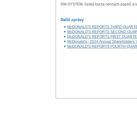
RM-SYSTÉM, česká burza cenných papírů a.s
Další zprávy
McDONALD'S REPORTS THIRD QUARTE
McDONALD'S REPORTS SECOND QUAR
McDONALD'S REPORTS FIRST QUARTE
McDonald's - 2024 Annual Shareholders’
McDONALD'S REPORTS FOURTH QUART