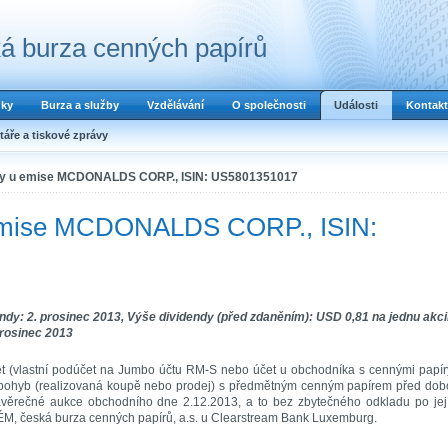
á burza cenných papírů
dky
Burza a služby
Vzdělávání
O společnosti
Události
Kontakt
áře a tiskové zprávy
ndy u emise MCDONALDS CORP., ISIN: US5801351017
 emise MCDONALDS CORP., ISIN:
dy: 2. prosinec 2013, Výše dividendy (před zdaněním): USD 0,81 na jednu akcii
prosinec 2013
et (vlastní podúčet na Jumbo účtu RM-S nebo účet u obchodníka s cennými papír
í pohyb (realizovaná koupě nebo prodej) s předmětným cenným papírem před do
závěrečné aukce obchodního dne 2.12.2013, a to bez zbytečného odkladu po je
ÉM, česká burza cenných papírů, a.s. u Clearstream Bank Luxemburg.