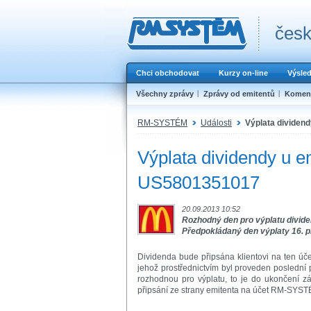
česk
Chci obchodovat
Kurzy on-line
Výsle
Všechny zprávy
Zprávy od emitentů
Koment
RM-SYSTÉM
Události
Výplata divide
Výplata dividendy u
US5801351017
20.09.2013 10:52
Rozhodný den pro výplatu dividen
Předpokládaný den výplaty 16. 
Dividenda bude připsána klientovi na ten úč
jehož prostřednictvím byl proveden posledn
rozhodnou pro výplatu, to je do ukončení 
připsání ze strany emitenta na účet RM-SYST