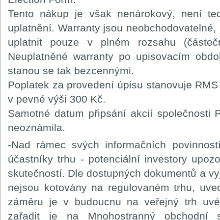
Tento nákup je však nenárokový, není t
uplatnění. Warranty jsou neobchodovatelné, 
uplatnit pouze v plném rozsahu (částeč
Neuplatněné warranty po upisovacím obd
stanou se tak bezcennými.
Poplatek za provedení úpisu stanovuje RMS i
v pevné výši 300 Kč.
Samotné datum připsání akcií společnosti Pi
neoznámila.
-Nad rámec svých informačních povinnos
účastníky trhu - potenciální investory upozo
skutečností. Dle dostupných dokumentů a vyj
nejsou kotovány na regulovaném trhu, uve
záměru je v budoucnu na veřejný trh u
zařadit je na Mnohostranný obchodní