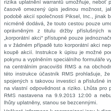
rizika uplatnění warrantů umožňuje, neboť pr
časově omezený úpis jedinou možnost, jak
podobě akcií společnosti Piksel, Inc., jina
nicméně dodává, že touto cestou pouze um
oprávněným z titulu držby příslušných w
„korporátní akci" přístupné pouze jednozn
a v žádném případě tuto korporátní akci ne
koupě akcií. Instrukce k úpisu je možné 
pokynu a vyplněním speciálního formuláře 
na centrálním pracovišti RMS a na obcho
této instrukce účastník RMS prohlašuje, že
spojených s takovou investicí a příslušné in
na vlastní odpovědnost a riziko. Lhůta pro 
RMS nastavena na 9.9.2013 12:00 a nebu
lhůty uplatněny, stanou se bezcennými.