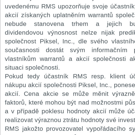
uvedenému RMS upozorňuje svoje účastníky 
akcií získaných uplatněním warrantů společn
nebude stanovena trhem a jejich bu
dividendovou výnosnost nelze nijak pred
společnost Piksel, Inc., dle svého vlastn
současnosti dostát svým informačním 
vlastníkům warrantů a akcií společnosti a
situaci společnosti.
Pokud tedy účastník RMS resp. klient úč
nákupu akcií společnosti Piksel, Inc., ponese
akcií. Cena akcie se může měnit výrazně
faktorů, které mohou být nad možnostmi pů
a v případě poklesu hodnoty akcií může úč
realizovat výraznou ztrátu hodnoty své invest
RMS jakožto provozovatel vypořádacího s