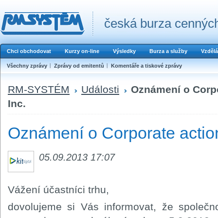
česká burza cenných
Chci obchodovat
Kurzy on-line
Výsledky
Burza a služby
Vzdělá
Všechny zprávy
Zprávy od emitentů
Komentáře a tiskové zprávy
RM-SYSTÉM
Události
Oznámení o Corpor
Inc.
Oznámení o Corporate action 
05.09.2013 17:07
Vážení účastníci trhu,
dovolujeme si Vás informovat, že společno