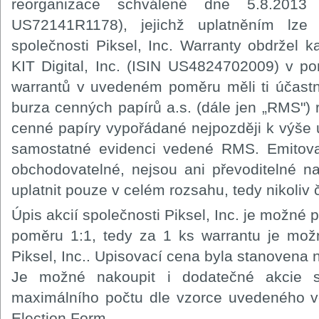
reorganizace schválené dne 5.8.2013 
US72141R1178), jejichž uplatněním lze
společnosti Piksel, Inc. Warranty obdržel ka
KIT Digital, Inc. (ISIN US4824702009) v p
warrantů v uvedeném poměru měli ti účast
burza cenných papírů a.s. (dále jen „RMS") res
cenné papíry vypořádané nejpozději k výše
samostatné evidenci vedené RMS. Emitova
obchodovatelné, nejsou ani převoditelné n
uplatnit pouze v celém rozsahu, tedy nikoliv 
Úpis akcií společnosti Piksel, Inc. je možné 
poměru 1:1, tedy za 1 ks warrantu je možn
Piksel, Inc.. Upisovací cena byla stanovena 
Je možné nakoupit i dodatečné akcie sp
maximálního počtu dle vzorce uvedeného ve
Election Form.