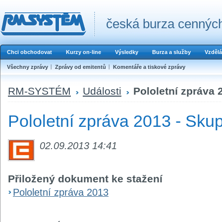
česká burza cenných
Chci obchodovat
Kurzy on-line
Výsledky
Burza a služby
Vzdělá
Všechny zprávy
Zprávy od emitentů
Komentáře a tiskové zprávy
RM-SYSTÉM
Události
Pololetní zpráva 
Pololetní zpráva 2013 - Sku
02.09.2013 14:41
Přiložený dokument ke stažení
Pololetní zpráva 2013