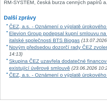
RM-SYSTÉM, česká burza cenných papírů a.
Další zprávy
ČEZ, a.s. - Oznámení o výplatě úrokovéh
Elevion Group podepsal kupní smlouvu na 
italské společnosti BTS Biogas
(13.07.2026
Novým předsedou dozorčí rady ČEZ zvole
14:13)
Skupina ČEZ uzavřela dodatečné financová
existující úvěrové smlouvě
(23.06.2026 10:
ČEZ, a.s. - Oznámení o výplatě úrokovéh