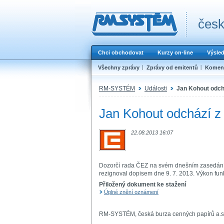
česk
Chci obchodovat
Kurzy on-line
Výsle
Všechny zprávy
Zprávy od emitentů
Koment
RM-SYSTÉM
Události
Jan Kohout odch
Jan Kohout odchází z
22.08.2013 16:07
Dozorčí rada ČEZ na svém dnešním zasedání p
rezignoval dopisem dne 9. 7. 2013. Výkon funk
Přiložený dokument ke stažení
Úplné znění oznámení
RM-SYSTÉM, česká burza cenných papírů a.s