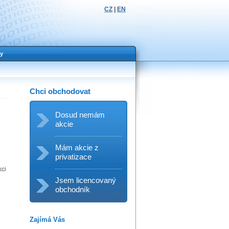
CZ
|
EN
y
Chci obchodovat
Dosud nemám
akcie
Mám akcie z
privatizace
kci
Jsem licencovaný
obchodník
Zajímá Vás