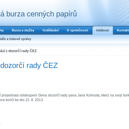
á burza cenných papírů
dky
Burza a služby
Vzdělávání
O společnosti
Události
Kontakt
áře a tiskové zprávy
ází z dozorčí rady ČEZ
 dozorčí rady ČEZ
rojednala odstoupení člena dozorčí rady pana Jana Kohouta, který na svojí fun
ce končí ke dni 22. 8. 2013.
.