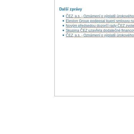
Další zprávy
ČEZ, a.s. - Oznámení o výplatě úrokovéh
Elevion Group podepsal kupní smlouvu na 
Novým předsedou dozorčí rady ČEZ zvole
Skupina ČEZ uzavřela dodatečné financová
ČEZ, a.s. - Oznámení o výplatě úrokovéh