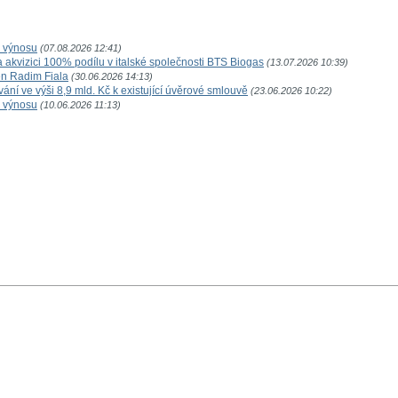
o výnosu
(07.08.2026 12:41)
akvizici 100% podílu v italské společnosti BTS Biogas
(13.07.2026 10:39)
n Radim Fiala
(30.06.2026 14:13)
ní ve výši 8,9 mld. Kč k existující úvěrové smlouvě
(23.06.2026 10:22)
o výnosu
(10.06.2026 11:13)