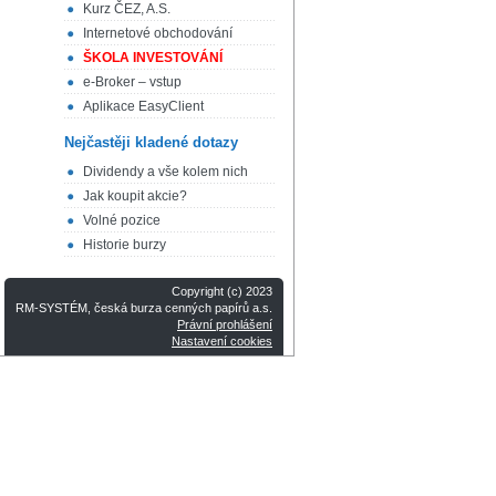
Kurz ČEZ, A.S.
Internetové obchodování
ŠKOLA INVESTOVÁNÍ
e-Broker – vstup
Aplikace EasyClient
Nejčastěji kladené dotazy
Dividendy a vše kolem nich
Jak koupit akcie?
Volné pozice
Historie burzy
Copyright (c) 2023
RM-SYSTÉM, česká burza cenných papírů a.s.
Právní prohlášení
Nastavení cookies