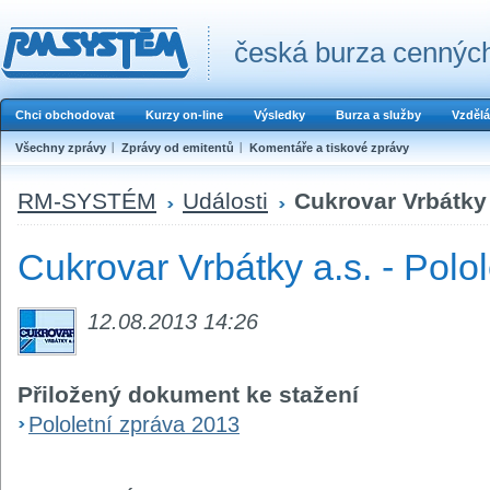
česká burza cenných
Chci obchodovat
Kurzy on-line
Výsledky
Burza a služby
Vzdělá
Všechny zprávy
Zprávy od emitentů
Komentáře a tiskové zprávy
RM-SYSTÉM
Události
Cukrovar Vrbátky 
Cukrovar Vrbátky a.s. - Polo
12.08.2013 14:26
Přiložený dokument ke stažení
Pololetní zpráva 2013