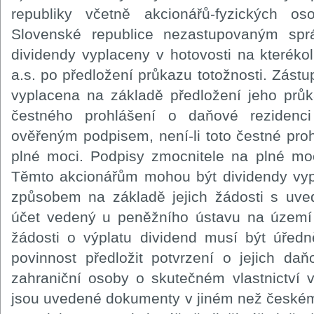
republiky včetně akcionářů-fyzických 
Slovenské republice nezastupovaným spr
dividendy vyplaceny v hotovosti na kteréko
a.s. po předložení průkazu totožnosti. Zást
vyplacena na základě předložení jeho průk
čestného prohlášení o daňové rezidenc
ověřeným podpisem, není-li toto čestné pro
plné moci. Podpisy zmocnitele na plné mo
Těmto akcionářům mohou být dividendy vyp
způsobem na základě jejich žádosti s uve
účet vedený u peněžního ústavu na území 
žádosti o výplatu dividend musí být úředn
povinnost předložit potvrzení o jejich da
zahraniční osoby o skutečném vlastnictví 
jsou uvedené dokumenty v jiném než českém