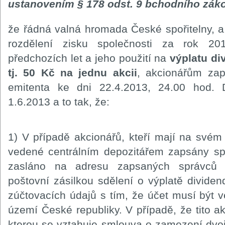
ustanovením § 178 odst. 9 bchodního zák
že řádná valná hromada České spořitelny, a
rozdělení zisku společnosti za rok 20
předchozích let a jeho použití na
výplatu di
tj. 50 Kč na jednu akcii
, akcionářům zap
emitenta ke dni 22.4.2013, 24.00 hod. 
1.6.2013 a to tak, že:
1) V případě akcionářů, kteří mají na své
vedené centrálním depozitářem zapsány sp
zasláno na adresu zapsaných správců 
poštovní zásilkou sdělení o výplatě dividen
zúčtovacích údajů s tím, že účet musí být
území České republiky. V případě, že tito ak
kterou se vztahuje smlouva o zamezení dvojí