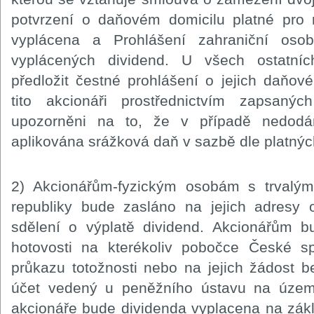
potvrzení o daňovém domicilu platné pro 
vyplácena a Prohlášení zahraniční osob
vyplácených dividend. U všech ostatní
předložit čestné prohlášení o jejich daňo
tito akcionáři prostřednictvím zapsaný
upozorněni na to, že v případě nedodá
aplikována srážková daň v sazbě dle platnýc
2) Akcionářům-fyzickým osobám s trval
republiky bude zasláno na jejich adresy 
sdělení o výplatě dividend. Akcionářům b
hotovosti na kterékoliv pobočce České spo
průkazu totožnosti nebo na jejich žádost
účet vedený u peněžního ústavu na území
akcionáře bude dividenda vyplacena na zák