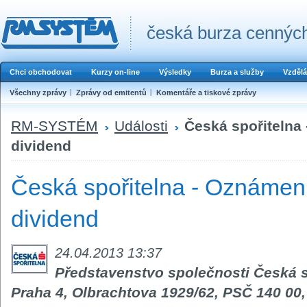
česká burza cenných
Chci obchodovat
Kurzy on-line
Výsledky
Burza a služby
Vzdělá
Všechny zprávy
Zprávy od emitentů
Komentáře a tiskové zprávy
RM-SYSTÉM
Události
Česká spořitelna
dividend
Česká spořitelna - Oznámení
dividend
24.04.2013 13:37
Představenstvo společnosti Česká sp
Praha 4, Olbrachtova 1929/62, PSČ 140 00,