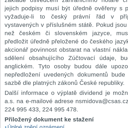
jejich podpisy musí být úředně ověřeny s 
vyžaduje-li to český právní řád v př
vystavených v příslušném státě. Pokud jso
než českém či slovenském jazyce, musí
předložit úředně přeložené do českého jazy
akcionář povinnost obstarat na vlastní nákl
sdělení obsahujícího Zúčtovací údaje, bu
anglickém. Tyto osoby budou dále upozo
nepředložení uvedených dokumentů bude 
sazbě dle platných zákonů České republiky.
Další informace o výplatě dividend je možn
a.s. na e-mailové adrese nsmidova@csas.cz
224 995 433, 224 995 478.
Přiložený dokument ke stažení
Úplné znění oznámení