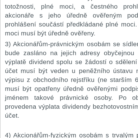
totožnosti, plné moci, a čestného proh
akcionáře s jeho úředně ověřeným podp
prohlášení součástí předkládané plné moci
moci musí být úředně ověřeny.
3) Akcionářům-právnickým osobám se sídle
bude zasláno na jejich adresy obyčejnou 
výplatě dividend spolu se žádostí o sdělení
účet musí být veden u peněžního ústavu 
výpisu z obchodního rejstříku (ne starším 6
musí být opatřeny úředně ověřenými podpi
jménem takové právnické osoby. Po o
provedena výplata dividendy bezhotovostní
účet.
4) Akcionářům-fyzickým osobám s trvalý