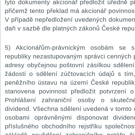
tyto dokumenty akcionář předložit úředně 
přičemž tento překlad má akcionář povinnost
V případě nepředložení uvedených dokumen
daň v sazbě dle platných zákonů České repub
5) Akcionářům-právnickým osobám se 
republiky nezastupovaným správci cenných p
adresy obyčejnou poštovní zásilkou sdělení
žádostí o sdělení zúčtovacích údajů s tí
peněžního ústavu na území České republi
stanovena povinnost předložit potvrzení 
Prohlášení zahraniční osoby o skutečné
dividend. Všechna sdělení uvedená v tomto
osobami oprávněnými disponovat divide
příslušného obchodního rejstříku společnost
základě osvědčení zahraničního notáře či