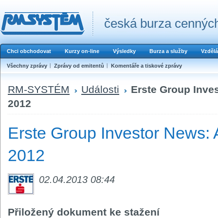
česká burza cenných
Chci obchodovat
Kurzy on-line
Výsledky
Burza a služby
Vzdělá
Všechny zprávy
Zprávy od emitentů
Komentáře a tiskové zprávy
RM-SYSTÉM
Události
Erste Group Inve
2012
Erste Group Investor News: 
2012
02.04.2013 08:44
Přiložený dokument ke stažení