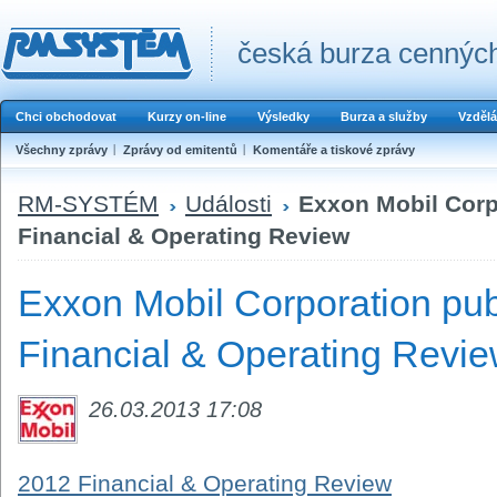
česká burza cenných
Chci obchodovat
Kurzy on-line
Výsledky
Burza a služby
Vzdělá
Všechny zprávy
Zprávy od emitentů
Komentáře a tiskové zprávy
RM-SYSTÉM
Události
Exxon Mobil Corp
Financial & Operating Review
Exxon Mobil Corporation pu
Financial & Operating Revi
26.03.2013 17:08
2012 Financial & Operating Review