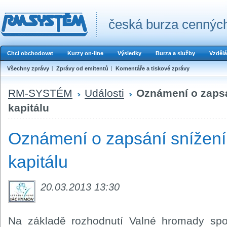
česká burza cenných
Chci obchodovat
Kurzy on-line
Výsledky
Burza a služby
Vzdělá
Všechny zprávy
Zprávy od emitentů
Komentáře a tiskové zprávy
RM-SYSTÉM
Události
Oznámení o zapsá
kapitálu
Oznámení o zapsání snížení
kapitálu
20.03.2013 13:30
Na základě rozhodnutí Valné hromady spo