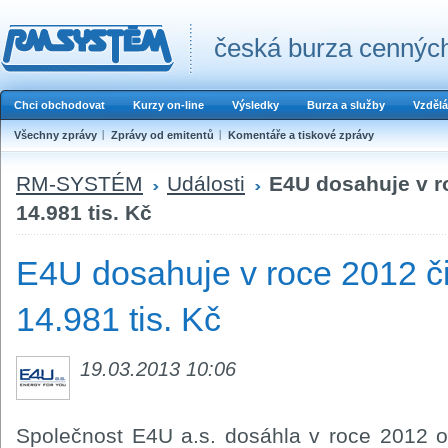
česká burza cenných
Chci obchodovat
Kurzy on-line
Výsledky
Burza a služby
Vzdělá
Všechny zprávy
Zprávy od emitentů
Komentáře a tiskové zprávy
RM-SYSTÉM
Události
E4U dosahuje v r
14.981 tis. Kč
E4U dosahuje v roce 2012 či
14.981 tis. Kč
19.03.2013 10:06
Společnost E4U a.s. dosáhla v roce 2012 ob