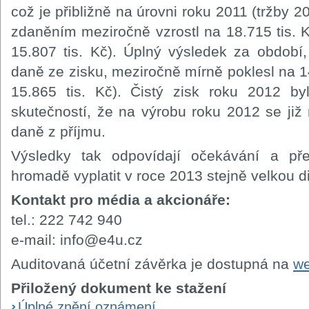
což je přibližně na úrovni roku 2011 (tržby 20
zdaněním meziročně vzrostl na 18.715 tis. 
15.807 tis. Kč). Úplný výsledek za období,
daně ze zisku, meziročně mírně poklesl na 14.
15.865 tis. Kč). Čistý zisk roku 2012 by
skutečností, že na výrobu roku 2012 se ji
daně z příjmu.
Výsledky tak odpovídají očekávání a př
hromadě vyplatit v roce 2013 stejně velkou d
Kontakt pro média a akcionáře:
tel.: 222 742 940
e-mail: info@e4u.cz
Auditovaná účetní závěrka je dostupná na
w
Přiložený dokument ke stažení
Úplné znění oznámení