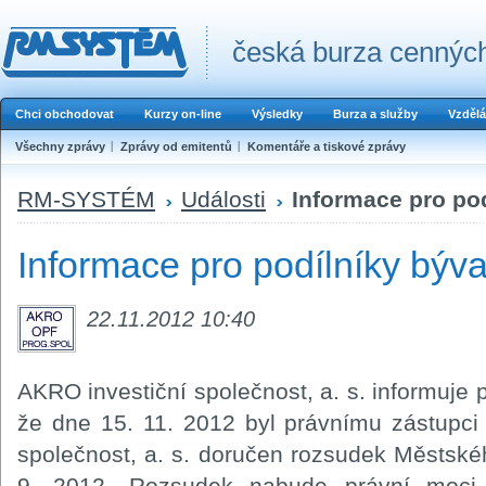
česká burza cenných
Chci obchodovat
Kurzy on-line
Výsledky
Burza a služby
Vzdělá
Všechny zprávy
Zprávy od emitentů
Komentáře a tiskové zprávy
RM-SYSTÉM
Události
Informace pro po
Informace pro podílníky bý
22.11.2012 10:40
AKRO investiční společnost, a. s. informuje
že dne 15. 11. 2012 byl právnímu zástupci
společnost, a. s. doručen rozsudek Městsk
9. 2012. Rozsudek nabude právní moc