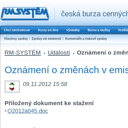
česká burza cenných
Chci obchodovat
Kurzy on-line
Výsledky
Burza a služby
Vzdělá
Všechny zprávy
Zprávy od emitentů
Komentáře a tiskové zprávy
RM-SYSTÉM
Události
Oznámení o změná
Oznámení o změnách v emis
09.11.2012 15:58
Přiložený dokument ke stažení
O2012a045.doc