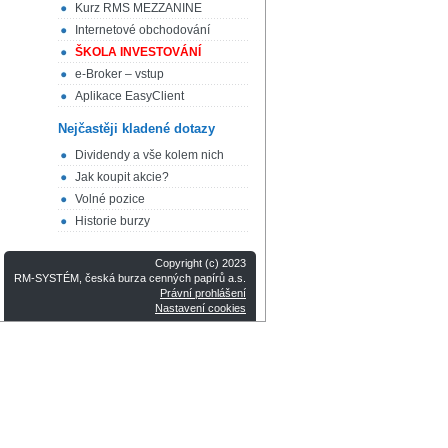
Kurz RMS MEZZANINE
Internetové obchodování
ŠKOLA INVESTOVÁNÍ
e-Broker – vstup
Aplikace EasyClient
Nejčastěji kladené dotazy
Dividendy a vše kolem nich
Jak koupit akcie?
Volné pozice
Historie burzy
Copyright (c) 2023
RM-SYSTÉM, česká burza cenných papírů a.s.
Právní prohlášení
Nastavení cookies