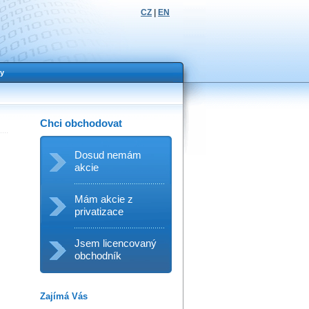
CZ
|
EN
y
Chci obchodovat
Dosud nemám
akcie
Mám akcie z
privatizace
Jsem licencovaný
obchodník
Zajímá Vás