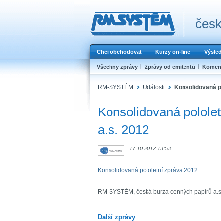
česk
Chci obchodovat
Kurzy on-line
Výsle
Všechny zprávy
Zprávy od emitentů
Koment
RM-SYSTÉM
Události
Konsolidovaná po
Konsolidovaná polole
a.s. 2012
17.10.2012 13:53
Konsolidovaná pololetní zpráva 2012
RM-SYSTÉM, česká burza cenných papírů a.s
Další zprávy