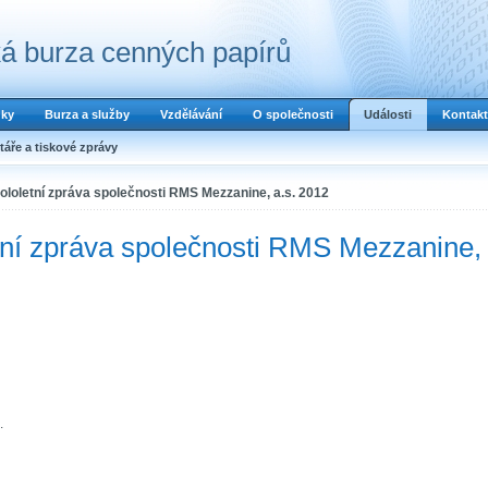
á burza cenných papírů
dky
Burza a služby
Vzdělávání
O společnosti
Události
Kontakt
áře a tiskové zprávy
loletní zpráva společnosti RMS Mezzanine, a.s. 2012
tní zpráva společnosti RMS Mezzanine,
.