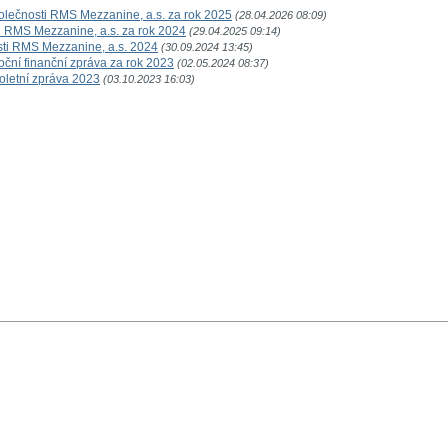
olečnosti RMS Mezzanine, a.s. za rok 2025
(28.04.2026 08:09)
i RMS Mezzanine, a.s. za rok 2024
(29.04.2025 09:14)
sti RMS Mezzanine, a.s. 2024
(30.09.2024 13:45)
ční finanční zpráva za rok 2023
(02.05.2024 08:37)
oletní zpráva 2023
(03.10.2023 16:03)