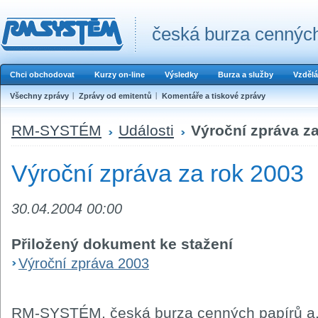
česká burza cenných
Chci obchodovat
Kurzy on-line
Výsledky
Burza a služby
Vzdělá
Všechny zprávy
Zprávy od emitentů
Komentáře a tiskové zprávy
RM-SYSTÉM
Události
Výroční zpráva z
Výroční zpráva za rok 2003
30.04.2004 00:00
Přiložený dokument ke stažení
Výroční zpráva 2003
RM-SYSTÉM, česká burza cenných papírů a.