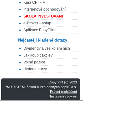
Kurz CPI FIM
Internetové obchodování
ŠKOLA INVESTOVÁNÍ
e-Broker – vstup
Aplikace EasyClient
Nejčastěji kladené dotazy
Dividendy a vše kolem nich
Jak koupit akcie?
Volné pozice
Historie burzy
Copyright (c) 2023
RM-SYSTÉM, česká burza cenných papírů a.s.
Právní prohlášení
Nastavení cookies