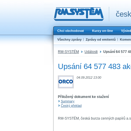
česk
Chci obchodovat
Kurzy on-line
Výsle
Všechny zprávy
Zprávy od emitentů
Koment
RM-SYSTÉM
Události
Upsání 64 577 48
Upsání 64 577 483 akc
04.09.2012 13:00
Přiložený dokument ke stažení
Summary
Český překlad
RM-SYSTÉM, česká burza cenných papírů a.s