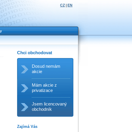
CZ
|
EN
y
Chci obchodovat
Dosud nemám
akcie
Mám akcie z
privatizace
Jsem licencovaný
obchodník
Zajímá Vás