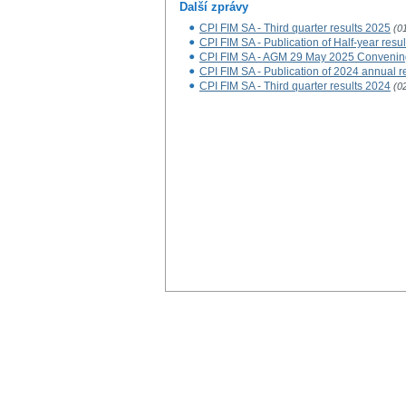
Další zprávy
CPI FIM SA - Third quarter results 2025
(0
CPI FIM SA - Publication of Half-year resu
CPI FIM SA - AGM 29 May 2025 Convenin
CPI FIM SA - Publication of 2024 annual r
CPI FIM SA - Third quarter results 2024
(0