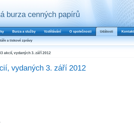
á burza cenných papírů
dky
Burza a služby
Vzdělávání
O společnosti
Události
Kontakt
áře a tiskové zprávy
3 akcií, vydaných 3. září 2012
ií, vydaných 3. září 2012
.