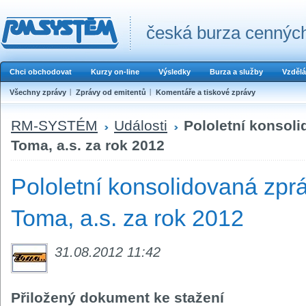
česká burza cenných
Chci obchodovat
Kurzy on-line
Výsledky
Burza a služby
Vzdělá
Všechny zprávy
Zprávy od emitentů
Komentáře a tiskové zprávy
RM-SYSTÉM
Události
Pololetní konsol
Toma, a.s. za rok 2012
Pololetní konsolidovaná zpr
Toma, a.s. za rok 2012
31.08.2012 11:42
Přiložený dokument ke stažení