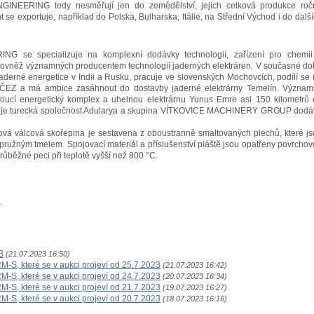
NEERING tedy nesměřují jen do zemědělství, jejich celková produkce roč
 se exportuje, například do Polska, Bulharska, Itálie, na Střední Východ i do dalš
 se specializuje na komplexní dodávky technologií, zařízení pro chemii
e rovněž významných producentem technologií jaderných elektráren. V současné d
erné energetice v Indii a Rusku, pracuje ve slovenských Mochovcích, podílí se
n ČEZ a má ambice zasáhnout do dostavby jaderné elektrárny Temelín. Význam
doucí energetický komplex a uhelnou elektrárnu Yunus Emre asi 150 kilometrů
em je turecká společnost Adularya a skupina VÍTKOVICE MACHINERY GROUP dodá
ová válcová skořepina je sestavena z oboustranně smaltovaných plechů, které j
 pružným tmelem. Spojovací materiál a příslušenství pláště jsou opatřeny povrcho
růběžné peci při teplotě vyšší než 800 °C.
.
3
(21.07.2023 16:50)
-S, které se v aukci projeví od 25.7.2023
(21.07.2023 16:42)
-S, které se v aukci projeví od 24.7.2023
(20.07.2023 16:34)
-S, které se v aukci projeví od 21.7.2023
(19.07.2023 16:27)
-S, které se v aukci projeví od 20.7.2023
(18.07.2023 16:16)