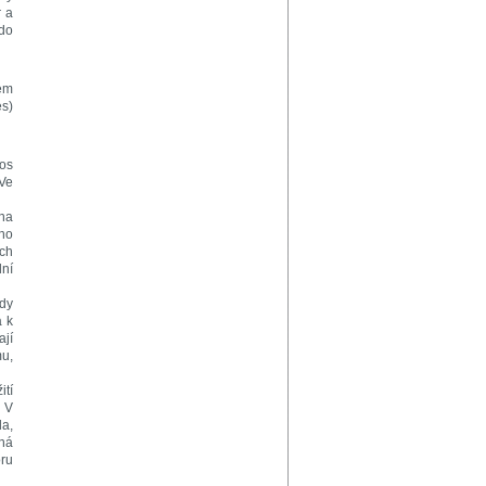
r a
do
nem
es)
os
 Ve
na
ho
ch
lní
kdy
a k
jí
mu,
ití
. V
da,
lná
oru