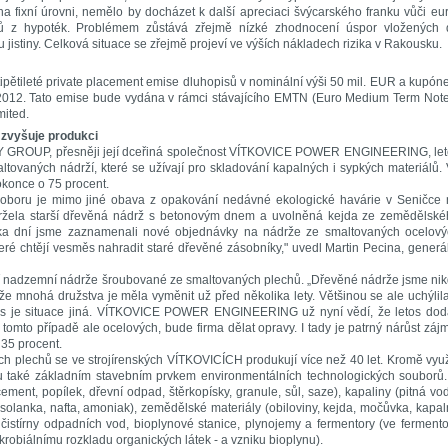
 fixní úrovni, nemělo by docházet k další apreciaci švýcarského franku vůči eu
ů z hypoték. Problémem zůstává zřejmě nízké zhodnocení úspor vložených 
jistiny. Celková situace se zřejmě projeví ve výších nákladech rizika v Rakousku.
ipětileté private placement emise dluhopisů v nominální výši 50 mil. EUR a kupó
2012. Tato emise bude vydána v rámci stávajícího EMTN (Euro Medium Term Not
ited.
vyšuje produkci
 GROUP, přesněji její dceřiná společnost VÍTKOVICE POWER ENGINEERING, let
altovaných nádrží, které se užívají pro skladování kapalných i sypkých materiálů.
dokonce o 75 procent.
 oboru je mimo jiné obava z opakování nedávné ekologické havárie v Seničce 
ržela starší dřevěná nádrž s betonovým dnem a uvolněná kejda ze zemědělské
ika dní jsme zaznamenali nové objednávky na nádrže ze smaltovaných ocelový
eré chtějí vesměs nahradit staré dřevěné zásobníky," uvedl Martin Pecina, generá
ábí nadzemní nádrže šroubované ze smaltovaných plechů. „Dřevěné nádrže jsme ni
že mnohá družstva je měla vyměnit už před několika lety. Většinou se ale uchýlil
es je situace jiná. VÍTKOVICE POWER ENGINEERING už nyní vědí, že letos doda
 tomto případě ale ocelových, bude firma dělat opravy. I tady je patrný nárůst záj
35 procent.
plechů se ve strojírenských VÍTKOVICÍCH produkují více než 40 let. Kromě využ
u také základním stavebním prvkem environmentálních technologických souborů
ment, popílek, dřevní odpad, štěrkopísky, granule, sůl, saze), kapaliny (pitná vo
olanka, nafta, amoniak), zemědělské materiály (obiloviny, kejda, močůvka, kapa
 čistírny odpadních vod, bioplynové stanice, plynojemy a fermentory (ve ferment
krobiálnímu rozkladu organických látek - a vzniku bioplynu).