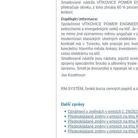
Smaltované nádrže VÍTKOVICE POWER ENGI
překračuje stovku, z toho zhruba 60 % procent
teritorií.
Doplňující informace:
Společnost VÍTKOVICE POWER ENGINEERING
petrochemii a energetických celků na klíč. J
se mimo jiné významnou měrou angažuje v jad
modernizaci klasických uhelných elektráre
kontrakt má v Turecku, kde pracuje pro bu
tureckého hlavního města Ankary. Investor
celou elektrárnu na klíč.
Smaltované nádrže jsou nádoby, jejichž ocel
spojeny speciálními šrouby a utěsněny trvale
úpravou. Smalt je dvouvrstvý a vypaluje se v p
Jan Kostrhoun
RM-SYSTÉM, česká burza cenných papírů a.s
Další zprávy
Oznámení o změnách v emisích č. 29/202
Předpokládané změny v emisích na trhu RM
Předpokládané změny v emisích na trhu RM
Předpokládané změny v emisích na trhu RM
Předpokládané změny v emisích na trhu RM