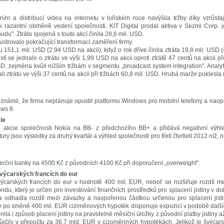
ním a distribucí videa na internetu v loňském roce navýšila tržby díky vzrůstaj
k razantní obměně vedení společnosti. KIT Digital prodal aktiva v Sezmi Corp. 
udu". Ztráta spojená s touto akcí činila 28,6 mil. USD.
lustrovalo pokračující transformaci zaměření firmy.
tu 151,1 mil. USD (2,94 USD na akcii), když o rok dříve činila ztráta 19,8 mil. USD 
stí se jednalo o ztrátu ve výši 1,99 USD na akcii oproti ztrátě 47 centů na akcii p
D, zejména kvůli nižším tržbám v segmentu „broadcast system integration". Analyt
ztrátu ve výši 37 centů na akcii při tržbách 60,8 mil. USD. Hrubá marže poklesla
námil, že firma neplánuje opustit platformu Windows pro mobilní telefony a nao
ows 8.
ie
o akcie společnosti Nokia na BB- z předchozího BB+ a přidává negativní výhl
y jsou výsledky za druhý kvartál a výhled společnosti pro třetí čtvrtletí 2012 níž, 
erční banky na 4500 Kč z původních 4100 Kč při doporučení „overweight".
výcarských francích do eur
carských francích do eur v hodnotě 400 mil. EUR, neboť se rozšiřuje rozdíl m
u, který je určen pro investování finančních prostředků pro splacení jistiny v d
ka odhadla rozdíl mezi závazky a naspořenou částkou určenou pro splacení jist
e po směně 400 mil. EUR ciziměnových hypoték disponuje expozicí v podobě dalš
a i způsob placení jistiny na pravidelné měsíční úložky z původní platby jistiny a
ůjčily v přepočtu za 36,7 mld. EUR v cizoměnných hypotékách. Jelikož je švýcar