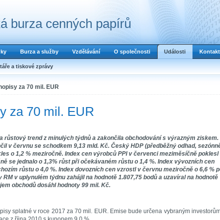
á burza cenných papírů
dky
Burza a služby
Vzdělávání
O společnosti
Události
Kontakt
áře a tiskové zprávy
hopisy za 70 mil. EUR
y za 70 mil. EUR
růstový trend z minulých týdnů a zakončila obchodování s výrazným ziskem.
ončil v červnu se schodkem 9,13 mld. Kč. Český HDP (předběžný odhad, sezónn
kles o 1,2 % meziročně. Index cen výrobců PPI v červenci meziměsíčně poklesl
čně se jednalo o 1,3% růst při očekávaném růstu o 1,4 %. Index vývozních cen
chozím růstu o 4,0 %. Index dovozních cen vzrostl v červnu meziročně o 6,6 % 
y RM v uplynulém týdnu zahájil na hodnotě 1.807,75 bodů a uzavíral na hodnotě
bjem obchodů dosáhl hodnoty 99 mil. Kč.
pisy splatné v roce 2017 za 70 mil. EUR. Emise bude určena vybraným investorů
ace z října 2010 s kuponem 9,0 %.