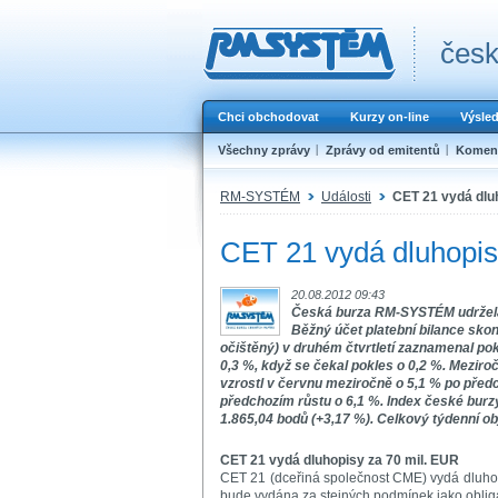
česk
Chci obchodovat
Kurzy on-line
Výsle
Všechny zprávy
Zprávy od emitentů
Koment
RM-SYSTÉM
Události
CET 21 vydá dlu
CET 21 vydá dluhopis
20.08.2012 09:43
Česká burza RM-SYSTÉM udržela 
Běžný účet platební bilance sk
očištěný) v druhém čtvrtletí zaznamenal po
0,3 %, když se čekal pokles o 0,2 %. Meziro
vzrostl v červnu meziročně o 5,1 % po před
předchozím růstu o 6,1 %. Index české burz
1.865,04 bodů (+3,17 %). Celkový týdenní o
CET 21 vydá dluhopisy za 70 mil. EUR
CET 21 (dceřiná společnost CME) vydá dluho
bude vydána za stejných podmínek jako oblig