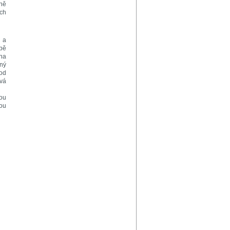
ně
ích
 a
obě
 na
ný
 od
vá
sou
vou