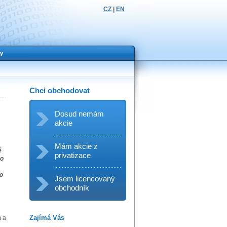
CZ
|
EN
y
Chci obchodovat
Dosud nemám
akcie
Mám akcie z
ě
privatizace
 o
po
Jsem licencovaný
obchodník
Zajímá Vás
m a