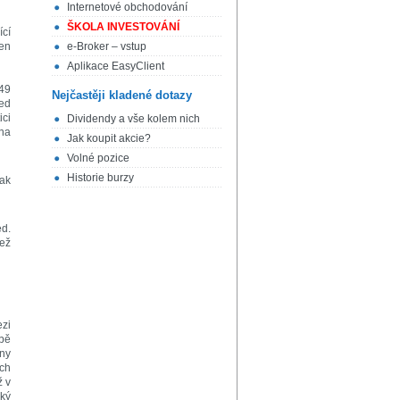
Internetové obchodování
ŠKOLA INVESTOVÁNÍ
ící
jen
e-Broker – vstup
Aplikace EasyClient
(49
Nejčastěji kladené dotazy
řed
ici
Dividendy a vše kolem nich
 na
Jak koupit akcie?
Volné pozice
Historie burzy
pak
ed.
než
ezi
obě
iny
ích
ž v
ský