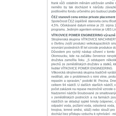
frank vůči ostatním měnám udržován uměle na
nemělo by tak docházet k nárůstu závazk
podílového fondu určeného pro budoucí platbu 
ČEZ stanovil cenu emise private placement
Společnost ČEZ úspěšně stanovila cenu třicet
4,5%. Očekávané datum emise je 20. srpna 
programu. Jediným agentem emise je UBS Lim
VÍTKOVICE POWER ENGINEERING výrazně z
Strojírenská skupina VÍTKOVICE MACHINERY
o čtvrtinu zvýší produkci velkokapacitních sm
srovnání posledních tří let vzroste produkce 
Důvodem pro rychlý nástup oživení v tomto
Olomoucku, kde na začátku července nevyd
družstva zamořila řeku. „S odstupem někol
plechů ze zemědělských družstev a statků, kt
ředitel VÍTKOVICE POWER ENGINEERING.
Vítkovická strojírenská skupina tradičně vyr
nedělali, ale o problémech s nimi víme, proto
repasím a opravám," podotkl M. Pecina. Dn
celkem 94 nádrží. U dalších starších nádrží, v
počet zakázek na repase meziročně vzroste o 
Nadzemní nádrže šroubované ze smaltovaných 
v zemědělských podnicích a na farmách jso
nádržích se skladují sypké hmoty (vápenec, ce
odpadní voda, požární voda, odsolená voda, s
hnojiva, krmné směsi, siláž) nebo slouží pro
dochází bez přístupu vzduchu k vyhnívání - mi