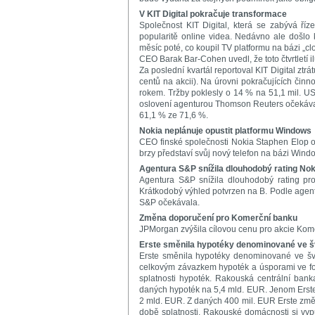
V KIT Digital pokračuje transformace
Společnost KIT Digital, která se zabývá říze
popularitě online videa. Nedávno ale došlo 
měsíc poté, co koupil TV platformu na bázi „clo
CEO Barak Bar-Cohen uvedl, že toto čtvrtletí i
Za poslední kvartál reportoval KIT Digital ztrá
centů na akcii). Na úrovni pokračujících činno
rokem. Tržby poklesly o 14 % na 51,1 mil. US
oslovení agenturou Thomson Reuters očekávali 
61,1 % ze 71,6 %.
Nokia neplánuje opustit platformu Windows
CEO finské společnosti Nokia Staphen Elop oz
brzy představí svůj nový telefon na bázi Wind
Agentura S&P snížila dlouhodobý rating Nok
Agentura S&P snížila dlouhodobý rating pr
Krátkodobý výhled potvrzen na B. Podle agentur
S&P očekávala.
Změna doporučení pro Komerční banku
JPMorgan zvýšila cílovou cenu pro akcie Kom
Erste směnila hypotéky denominované ve š
Erste směnila hypotéky denominované ve švý
celkovým závazkem hypoték a úsporami ve fond
splatnosti hypoték. Rakouská centrální ban
daných hypoték na 5,4 mld. EUR. Jenom Erst
2 mld. EUR. Z daných 400 mil. EUR Erste změnil
době splatnosti. Rakouské domácnosti si vyp