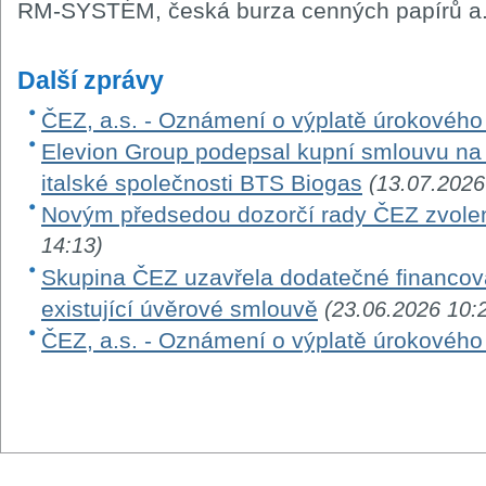
RM-SYSTÉM, česká burza cenných papírů a.
Další zprávy
ČEZ, a.s. - Oznámení o výplatě úrokovéh
Elevion Group podepsal kupní smlouvu na 
italské společnosti BTS Biogas
(13.07.2026
Novým předsedou dozorčí rady ČEZ zvole
14:13)
Skupina ČEZ uzavřela dodatečné financová
existující úvěrové smlouvě
(23.06.2026 10:
ČEZ, a.s. - Oznámení o výplatě úrokovéh