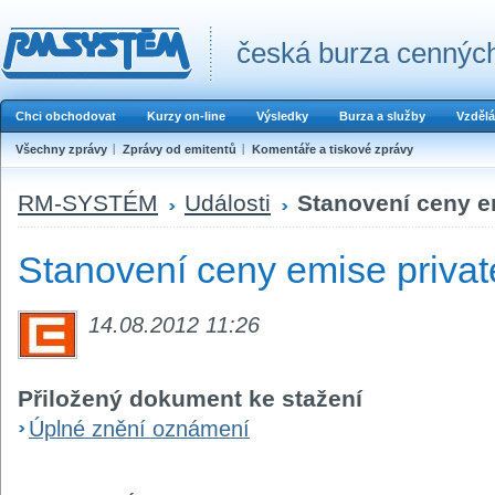
česká burza cenných
Chci obchodovat
Kurzy on-line
Výsledky
Burza a služby
Vzdělá
Všechny zprávy
Zprávy od emitentů
Komentáře a tiskové zprávy
RM-SYSTÉM
Události
Stanovení ceny e
Stanovení ceny emise priva
14.08.2012 11:26
Přiložený dokument ke stažení
Úplné znění oznámení