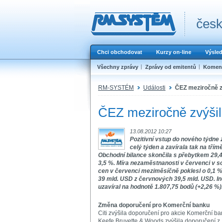
česk
Chci obchodovat
Kurzy on-line
Výsle
Všechny zprávy
Zprávy od emitentů
Koment
RM-SYSTÉM
Události
ČEZ meziročně zv
ČEZ meziročně zvýšil 
13.08.2012 10:27
Pozitivní vstup do nového týdne
celý týden a zavírala tak na tř
Obchodní bilance skončila s přebytkem 29,4
3,5 %. Míra nezaměstnanosti v červenci v s
cen v červenci meziměsíčně poklesl o 0,1 %
39 mld. USD z červnových 39,5 mld. USD. In
uzavíral na hodnotě 1.807,75 bodů (+2,26 %
Změna doporučení pro Komerční banku
Citi zvýšila doporučení pro akcie Komerční ban
Keefe Bruyette & Woods zvýšila doporučení z 