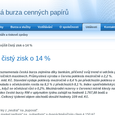
á burza cenných papírů
dky
Burza a služby
Vzdělávání
O společnosti
Události
Kontakt
áře a tiskové zprávy
ýšil čistý zisk o 14 %
čistý zisk o 14 %
 zaznamenala česká burza zejména díky bankám, přičemž svůj trend si udržela 
íměsíčních maximech. Průmyslová výroba v červnu poklesla meziročně o 2,2 %.
 mld. Kč. Stavební výdaje poklesly meziročně o 8,4 % po předchozím poklesu o
ouladu s očekáváním rostla na 8,3 % z předchozích 8,1 %. Index spotřebitelský
, když se očekával růst o 0,2%. Mezinárodní rezervy v červenci mírně klesly na
dex české burzy RM v uplynulém týdnu zahájil na hodnotě 1.767,88 bodů a
). Celkový týdenní objem obchodů dosáhl hodnoty 109 mil. Kč.
ky z „neutral" na „kupovat".
„market perform" na „outperform" a dvanáctiměsíčním cílem 4.150 Kč.