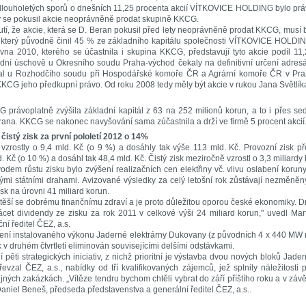
 dlouholetých sporů o dnešních 11,25 procenta akcií VÍTKOVICE HOLDING bylo pr
rý se pokusil akcie neoprávněně prodat skupině KKCG.
tí, že akcie, která se D. Beran pokusil před lety neoprávněně prodat KKCG, musí 
, který původně činil 45 % ze základního kapitálu společnosti VÍTKOVICE HOLDI
na 2010, kterého se účastnila i skupina KKCG, představují tyto akcie podíl 11
í úschově u Okresního soudu Praha-východ čekaly na definitivní určení adres
získal u Rozhodčího soudu při Hospodářské komoře ČR a Agrární komoře ČR v Pr
KCG jeho předkupní právo. Od roku 2008 tedy měly být akcie v rukou Jana Světlík
rávoplatně zvýšila základní kapitál z 63 na 252 milionů korun, a to i přes s
na. KKCG se nakonec navyšování sama zúčastnila a drží ve firmě 5 procent akcií
istý zisk za první pololetí 2012 o 14%
zrostly o 9,4 mld. Kč (o 9 %) a dosáhly tak výše 113 mld. Kč. Provozní zisk p
 Kč (o 10 %) a dosáhl tak 48,4 mld. Kč. Čistý zisk meziročně vzrostl o 3,3 miliardy
dem růstu zisku bylo zvýšení realizačních cen elektřiny vč. vlivu oslabení korun
mi státními drahami. Avizované výsledky za celý letošní rok zůstávají nezměněn
k na úrovni 41 miliard korun.
i, těší se dobrému finančnímu zdraví a je proto důležitou oporou české ekonomiky. 
cet dividendy ze zisku za rok 2011 v celkové výši 24 miliard korun," uvedl Mar
í ředitel ČEZ, a.s.
šení instalovaného výkonu Jaderné elektrárny Dukovany (z původních 4 x 440 MW
k v druhém čtvrtletí eliminován souvisejícími delšími odstávkami.
ěti strategických iniciativ, z nichž prioritní je výstavba dvou nových bloků Jade
vzal ČEZ, a.s., nabídky od tří kvalifikovaných zájemců, jež splnily náležitosti 
ých zakázkách. „Vítěze tendru bychom chtěli vybrat do září příštího roku a v záv
aniel Beneš, předseda představenstva a generální ředitel ČEZ, a.s..