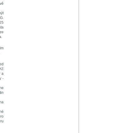
ávě
být
NG.
,25
áta
aze
a.
edm
.
řed
 Kč
y a
y -
Dne
tin
 na
rné
pro
ěru