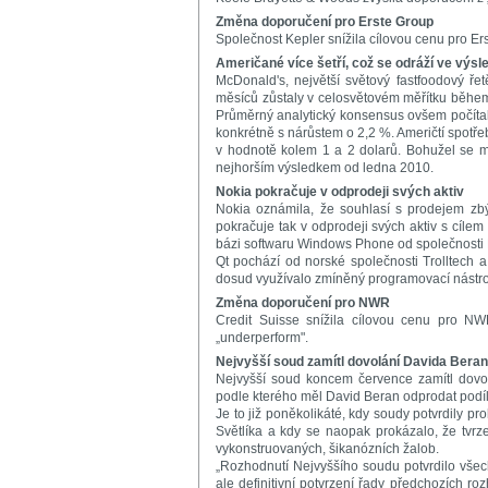
Změna doporučení pro Erste Group
Společnost Kepler snížila cílovou cenu pro E
Američané více šetří, což se odráží ve výs
McDonald's, největší světový fastfoodový ř
měsíců zůstaly v celosvětovém měřítku běhe
Průměrný analytický konsensus ovšem počítal
konkrétně s nárůstem o 2,2 %. Američtí spotřeb
v hodnotě kolem 1 a 2 dolarů. Bohužel se 
nejhorším výsledkem od ledna 2010.
Nokia pokračuje v odprodeji svých aktiv
Nokia oznámila, že souhlasí s prodejem zbý
pokračuje tak v odprodeji svých aktiv s cílem
bázi softwaru Windows Phone od společnosti M
Qt pochází od norské společnosti Trolltech 
dosud využívalo zmíněný programovací nástroj
Změna doporučení pro NWR
Credit Suisse snížila cílovou cenu pro N
„underperform".
Nejvyšší soud zamítl dovolání Davida Ber
Nejvyšší soud koncem července zamítl dovol
podle kterého měl David Beran odprodat podí
Je to již poněkolikáté, kdy soudy potvrdily
Světlíka a kdy se naopak prokázalo, že tv
vykonstruovaných, šikanózních žalob.
„Rozhodnutí Nejvyššího soudu potvrdilo všec
ale definitivní potvrzení řady předchozích ro