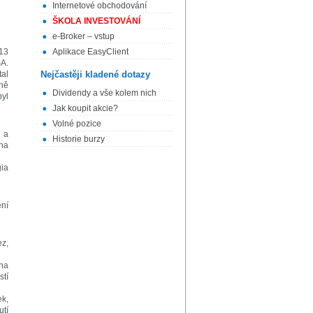
Internetové obchodování
ŠKOLA INVESTOVÁNÍ
e-Broker – vstup
 13
Aplikace EasyClient
SA.
tal
Nejčastěji kladené dotazy
žně
Dividendy a vše kolem nich
byl
Jak koupit akcie?
Volné pozice
u a
Historie burzy
 na
gia
ní
ez,
ana
stí
ek,
utí