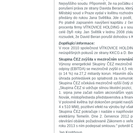
Nejvyššího soudu. Připomněl, že na počátku
porušení práva ze strany Davida Berana, kte
Městský soud v Praze vydal v květnu rozhodnu
předány do rukou Jana Světlíka. Jde o podíl
Po platně zapsaném navýšení kapitálu z červ
procenta firmy VÍTKOVICE HOLDING a v soudn
celé čtyři roky. Jan Světlík v lednu 2008 
rozsudek, že David Beran porušil dohodou s K
Doplňující informace:
V roce 2010 společnost VÍTKOVICE HOLDING p
neúspěšných pokusů ze strany KKCG a D. Bera
Skupina ČEZ zvýšila v meziročním srovnání č
Výnosy energetické Skupiny ČEZ meziročně v
odpisy (EBITDA) se meziročně zvýšil o 4,5 mld.
(o 14 %) na 27,2 miliardy korun. Hlavním důvo
úhrada pohledávek po splatnosti za rumunský
Skupina ČEZ očekává meziročně vyšší čistý zis
„Skupina ČEZ si udržuje silnou likvidní pozic
1. srpna jsme začali našim akcionářům vyplá
Novák, místopředseda představenstva a finančn
V polovině května byl dokončen projekt navý
4 x 510 MW), pozitivní efekt na výrobu byl vša
Skupina ČEZ pokračuje i nadále v naplňování p
elektrárny Temelín. Dne 2. července 2012 pře
otevírání obálek požadované Zákonem o veřejn
roku 2013 s ním podepsat smlouvu." potvrdil D
Jan Kostrhoun