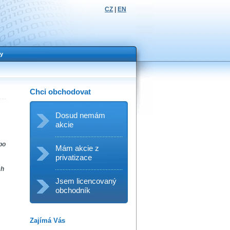
CZ
|
EN
y
Chci obchodovat
Dosud nemám
akcie
po
Mám akcie z
privatizace
ch
Jsem licencovaný
obchodník
Zajímá Vás