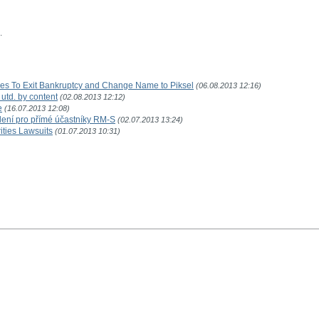
.
ares To Exit Bankruptcy and Change Name to Piksel
(06.08.2013 12:16)
 utd. by content
(02.08.2013 12:12)
e
(16.07.2013 12:08)
ělení pro přímé účastníky RM-S
(02.07.2013 13:24)
ities Lawsuits
(01.07.2013 10:31)