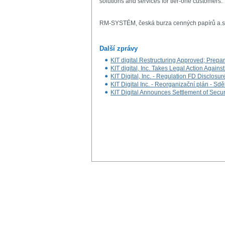
solutions and services for tier-one customers.
RM-SYSTÉM, česká burza cenných papírů a.s
Další zprávy
KIT digital Restructuring Approved; Prep
KIT digital, Inc. Takes Legal Action Against
KIT Digital, Inc. - Regulation FD Disclosur
KIT Digital Inc. - Reorganizační plán - Sd
KIT Digital Announces Settlement of Secur