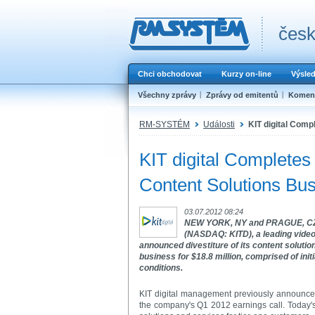
česk
Chci obchodovat
Kurzy on-line
Výsle
Všechny zprávy
Zprávy od emitentů
Koment
RM-SYSTÉM
Události
KIT digital Comp
KIT digital Completes
Content Solutions Bu
03.07.2012 08:24
NEW YORK, NY and PRAGUE, CZEC
(NASDAQ: KITD), a leading vide
announced divestiture of its content soluti
business for $18.8 million, comprised of in
conditions.
KIT digital management previously announced 
the company's Q1 2012 earnings call. Today's