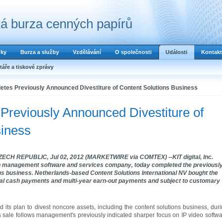
á burza cenných papírů
dky
Burza a služby
Vzdělávání
O společnosti
Události
Kontakt
áře a tiskové zprávy
letes Previously Announced Divestiture of Content Solutions Business
 Previously Announced Divestiture of
siness
H REPUBLIC, Jul 02, 2012 (MARKETWIRE via COMTEX) --KIT digital, Inc.
o management software and services company, today completed the previousl
ons business. Netherlands-based Content Solutions International NV bought the
itial cash payments and multi-year earn-out payments and subject to customary
its plan to divest noncore assets, including the content solutions business, dur
 sale follows management's previously indicated sharper focus on IP video softw