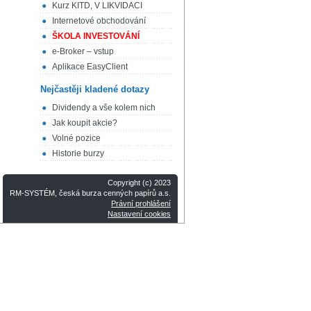
Kurz KITD, V LIKVIDACI
Internetové obchodování
ŠKOLA INVESTOVÁNÍ
e-Broker – vstup
Aplikace EasyClient
Nejčastěji kladené dotazy
Dividendy a vše kolem nich
Jak koupit akcie?
Volné pozice
Historie burzy
Copyright (c) 2023
RM-SYSTÉM, česká burza cenných papírů a.s.
Právní prohlášení
Nastavení cookies