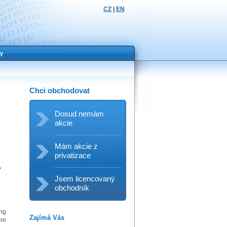
CZ
|
EN
y
Chci obchodovat
Dosud nemám
akcie
Mám akcie z
privatizace
y
Jsem licencovaný
obchodník
ing
Zajímá Vás
are