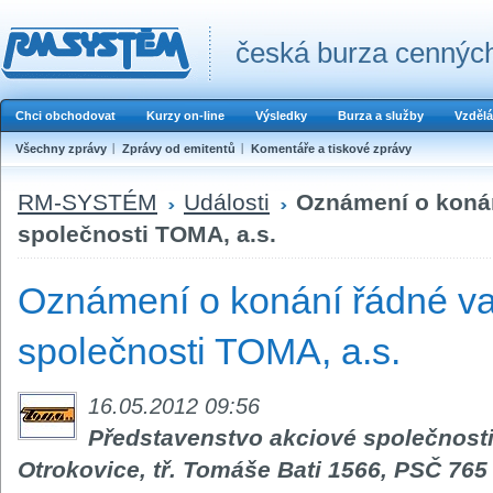
česká burza cenných
Chci obchodovat
Kurzy on-line
Výsledky
Burza a služby
Vzdělá
Všechny zprávy
Zprávy od emitentů
Komentáře a tiskové zprávy
RM-SYSTÉM
Události
Oznámení o koná
společnosti TOMA, a.s.
Oznámení o konání řádné v
společnosti TOMA, a.s.
16.05.2012 09:56
Představenstvo akciové společnosti
Otrokovice, tř. Tomáše Bati 1566, PSČ 765