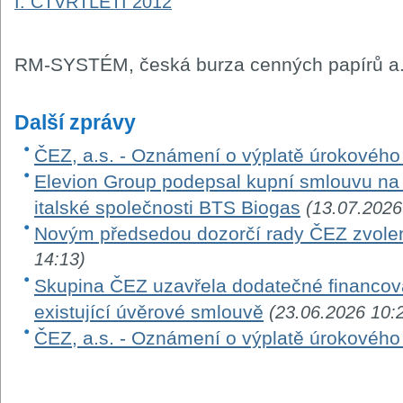
I. ČTVRTLETÍ 2012
RM-SYSTÉM, česká burza cenných papírů a.
Další zprávy
ČEZ, a.s. - Oznámení o výplatě úrokovéh
Elevion Group podepsal kupní smlouvu na 
italské společnosti BTS Biogas
(13.07.2026
Novým předsedou dozorčí rady ČEZ zvole
14:13)
Skupina ČEZ uzavřela dodatečné financová
existující úvěrové smlouvě
(23.06.2026 10:
ČEZ, a.s. - Oznámení o výplatě úrokovéh