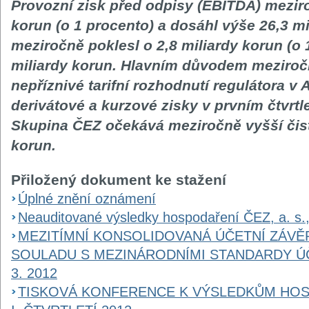
Provozní zisk před odpisy (EBITDA) meziro
korun (o 1 procento) a dosáhl výše 26,3 mil
meziročně poklesl o 2,8 miliardy korun (o 
miliardy korun. Hlavním důvodem meziroč
nepříznivé tarifní rozhodnutí regulátora v
derivátové a kurzové zisky v prvním čtvrtle
Skupina ČEZ očekává meziročně vyšší čistý
korun.
Přiložený dokument ke stažení
Úplné znění oznámení
Neauditované výsledky hospodaření ČEZ, a. s., z
MEZITÍMNÍ KONSOLIDOVANÁ ÚČETNÍ ZÁVĚ
SOULADU S MEZINÁRODNÍMI STANDARDY ÚČ
3. 2012
TISKOVÁ KONFERENCE K VÝSLEDKŮM HOS