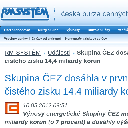
česká burza cenných
Chci obchodovat
Kurzy on-line
Výsledky
Burza a služby
Vzdělá
Všechny zprávy
Zprávy od emitentů
Komentáře a tiskové zprávy
RM-SYSTÉM
Události
Skupina ČEZ dosáh
čistého zisku 14,4 miliardy korun
Skupina ČEZ dosáhla v první
čistého zisku 14,4 miliardy k
10.05.2012 09:51
Výnosy energetické Skupiny ČEZ me
miliardy korun (o 7 procent) a dosáhly výš