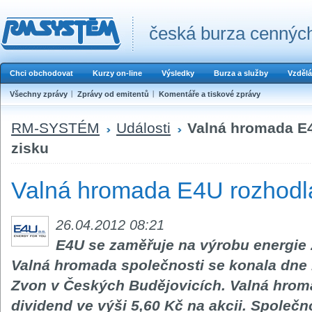
česká burza cenných
Chci obchodovat
Kurzy on-line
Výsledky
Burza a služby
Vzdělá
Všechny zprávy
Zprávy od emitentů
Komentáře a tiskové zprávy
RM-SYSTÉM
Události
Valná hromada E4
zisku
Valná hromada E4U rozhodla
26.04.2012 08:21
E4U se zaměřuje na výrobu energie 
Valná hromada společnosti se konala dne 
Zvon v Českých Budějovicích. Valná hrom
dividend ve výši 5,60 Kč na akcii. Společno