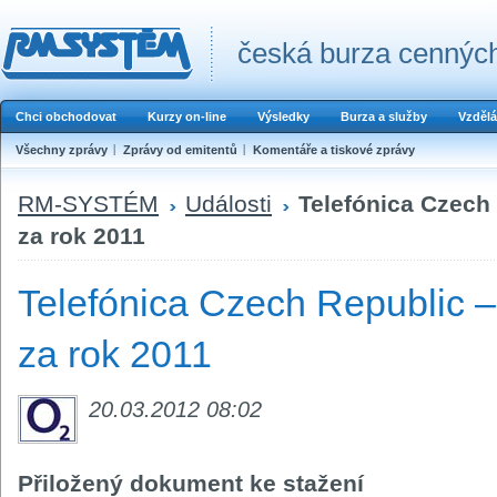
česká burza cenných
Chci obchodovat
Kurzy on-line
Výsledky
Burza a služby
Vzdělá
Všechny zprávy
Zprávy od emitentů
Komentáře a tiskové zprávy
RM-SYSTÉM
Události
Telefónica Czech
za rok 2011
Telefónica Czech Republic –
za rok 2011
20.03.2012 08:02
Přiložený dokument ke stažení