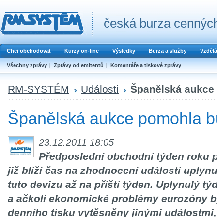
česká burza cenných
Chci obchodovat
Kurzy on-line
Výsledky
Burza a služby
Vzdělá
Všechny zprávy
Zprávy od emitentů
Komentáře a tiskové zprávy
RM-SYSTÉM
Události
Španělská aukce
Španělská aukce pomohla b
23.12.2011 18:05
Předposlední obchodní týden roku p
již blíží čas na zhodnocení událostí uply
tuto devizu až na příští týden. Uplynulý 
a ačkoli ekonomické problémy eurozóny by
denního tisku vytěsněny jinými událostmi,