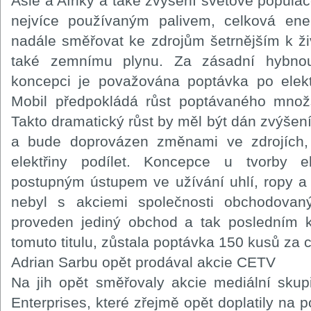
Asie a Afriky a také zvýšení světové popula
nejvíce používaným palivem, celková en
nadále směřovat ke zdrojům šetrnějším k ži
také zemnímu plynu. Za zásadní hybnou
koncepci je považována poptávka po elekt
Mobil předpokládá růst poptávaného mno
Takto dramatický růst by měl být dán zvýšení
a bude doprovázen změnami ve zdrojích,
elektřiny podílet. Koncepce u tvorby e
postupným ústupem ve užívání uhlí, ropy a
nebyl s akciemi společnosti obchodov
proveden jediný obchod a tak posledním 
tomuto titulu, zůstala poptávka 150 kusů za 
Adrian Sarbu opět prodával akcie CETV
Na jih opět směřovaly akcie mediální sku
Enterprises, které zřejmě opět doplatily na p