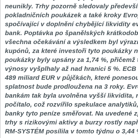
neunikly. Trhy pozorně sledovaly předevš
pokladničních poukázek a také kroky Evro
spočívající v doplnění chybějící likvidity
bank. Poptávka po španělských krátkodo
všechna očekávání a výsledkem byl výraz
kupónů, za které investoři tyto poukázky n
poukázky byly upsány za 1,74 %, přičemž 
výnosy vyšplhaly až nad hranici 5 %. ECB
489 miliard EUR v půjčkách, které ponesou 
splatnost bude prodloužena na 3 roky. E
bankám tak byla uvolněna vyšší likvidita,
počítalo, což rozvířilo spekulace analyti
banky tyto peníze směřovat. Na uvedené z
trhy s rizikovými aktivy a burzy rostly na
RM-SYSTÉM posílila v tomto týdnu o 3,44 