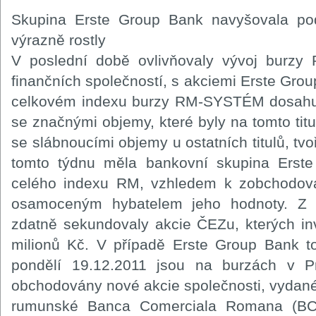
Skupina Erste Group Bank navyšovala pod
výrazně rostly
V poslední době ovlivňovaly vývoj burz
finančních společností, s akciemi Erste Group
celkovém indexu burzy RM-SYSTÉM dosahuj
se značnými objemy, které byly na tomto tit
se slábnoucími objemy u ostatních titulů, tvo
tomto týdnu měla bankovní skupina Erst
celého indexu RM, vzhledem k zobchodo
osamoceným hybatelem jeho hodnoty. Z t
zdatně sekundovaly akcie ČEZu, kterých in
milionů Kč. V případě Erste Group Bank t
pondělí 19.12.2011 jsou na burzách v P
obchodovány nové akcie společnosti, vydané
rumunské Banca Comerciala Romana (BCR