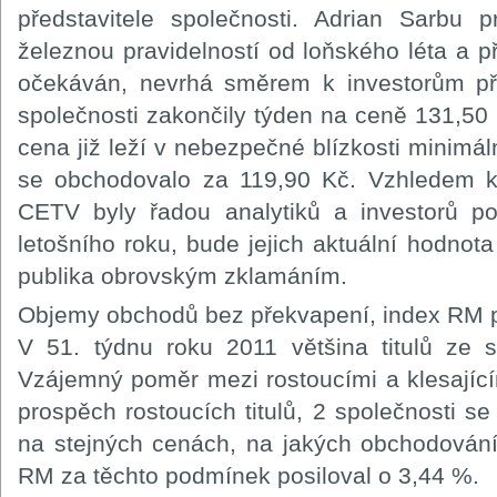
představitele společnosti. Adrian Sarbu 
železnou pravidelností od loňského léta a p
očekáván, nevrhá směrem k investorům příl
společnosti zakončily týden na ceně 131,50 K
cena již leží v nebezpečné blízkosti minimá
se obchodovalo za 119,90 Kč. Vzhledem k 
CETV byly řadou analytiků a investorů 
letošního roku, bude jejich aktuální hodnota
publika obrovským zklamáním.
Objemy obchodů bez překvapení, index RM p
V 51. týdnu roku 2011 většina titulů ze s
Vzájemný poměr mezi rostoucími a klesajícím
prospěch rostoucích titulů, 2 společnosti s
na stejných cenách, na jakých obchodování
RM za těchto podmínek posiloval o 3,44 %.