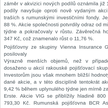
záměr v akvizici nových podílů oznámila již 
podíly navyšuje oproti nově vydaným akci
traších s rumunskými investičními fondy. J
88 %. Akcie společnosti potvrdily odraz od 
týdne a pokračovaly v růstu. Závěrečná h
347 Kč, což znamenalo růst o 11,76 %.
Pojišťovny ze skupiny Vienna Insurance G
posilovaly
Výrazně menších objemů, než v případ
dosaženo u akcií rakouské pojišťovací sku
Investorům jsou však mnohem bližší hodnot
dané akcie, a v této disciplíně tentokrát a
9,42 % během uplynulého týdne jen mírně z
Erste. Akcie VIG se přiblížily hladině 80
793,30 Kč. Rumunská pojišťovna BCR Asig