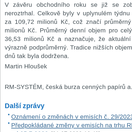
V závěru obchodního roku se již se zo
neroztrhal. Celkově byly v uplynulém týdn
za 109,72 milionů Kč, což značí průměrný
milionů Kč. Průměrný denní objem pro cel
36,53 milionů Kč a naznačuje, že aktuální
výrazně podprůměrný. Tradice nižších obje
dnů tak byla dodržena.
Martin Hloušek
RM-SYSTÉM, česká burza cenných papírů a.
Další zprávy
Oznámení o změnách v emisích č. 29/202
Předpokládané změny v emisích na trhu RM-